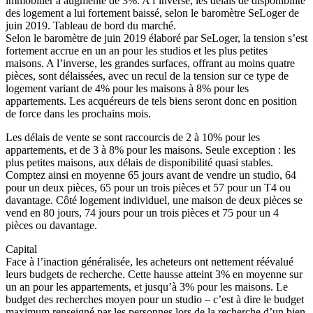
immobilier a augmenté de 3%. A l’inverse, les délais de disponibilité
des logement a lui fortement baissé, selon le baromètre SeLoger de
juin 2019. Tableau de bord du marché.
Selon le baromètre de juin 2019 élaboré par SeLoger, la tension s’est
fortement accrue en un an pour les studios et les plus petites
maisons. A l’inverse, les grandes surfaces, offrant au moins quatre
pièces, sont délaissées, avec un recul de la tension sur ce type de
logement variant de 4% pour les maisons à 8% pour les
appartements. Les acquéreurs de tels biens seront donc en position
de force dans les prochains mois.
Les délais de vente se sont raccourcis de 2 à 10% pour les
appartements, et de 3 à 8% pour les maisons. Seule exception : les
plus petites maisons, aux délais de disponibilité quasi stables.
Comptez ainsi en moyenne 65 jours avant de vendre un studio, 64
pour un deux pièces, 65 pour un trois pièces et 57 pour un T4 ou
davantage. Côté logement individuel, une maison de deux pièces se
vend en 80 jours, 74 jours pour un trois pièces et 75 pour un 4
pièces ou davantage.
Capital
Face à l’inaction généralisée, les acheteurs ont nettement réévalué
leurs budgets de recherche. Cette hausse atteint 3% en moyenne sur
un an pour les appartements, et jusqu’à 3% pour les maisons. Le
budget des recherches moyen pour un studio – c’est à dire le budget
maximum renseigné par les personnes lors de la recherche d’un bien