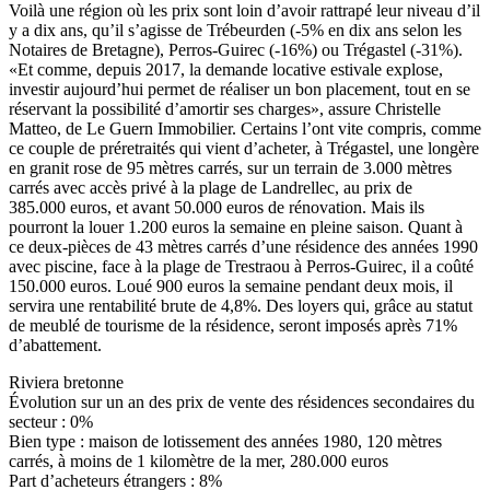
Voilà une région où les prix sont loin d’avoir rattrapé leur niveau d’il
y a dix ans, qu’il s’agisse de Trébeurden (-5% en dix ans selon les
Notaires de Bretagne), Perros-Guirec (-16%) ou Trégastel (-31%).
«Et comme, depuis 2017, la demande locative estivale explose,
investir aujourd’hui permet de réaliser un bon placement, tout en se
réservant la possibilité d’amortir ses charges», assure Christelle
Matteo, de Le Guern Immobilier. Certains l’ont vite compris, comme
ce couple de préretraités qui vient d’acheter, à Trégastel, une longère
en granit rose de 95 mètres carrés, sur un terrain de 3.000 mètres
carrés avec accès privé à la plage de Landrellec, au prix de
385.000 euros, et avant 50.000 euros de rénovation. Mais ils
pourront la louer 1.200 euros la semaine en pleine saison. Quant à
ce deux-pièces de 43 mètres carrés d’une résidence des années 1990
avec piscine, face à la plage de Trestraou à Perros-Guirec, il a coûté
150.000 euros. Loué 900 euros la semaine pendant deux mois, il
servira une rentabilité brute de 4,8%. Des loyers qui, grâce au statut
de meublé de tourisme de la résidence, seront imposés après 71%
d’abattement.
Riviera bretonne
Évolution sur un an des prix de vente des résidences secondaires du
secteur : 0%
Bien type : maison de lotissement des années 1980, 120 mètres
carrés, à moins de 1 kilomètre de la mer, 280.000 euros
Part d’acheteurs étrangers : 8%