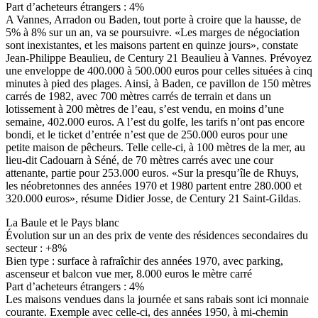
Part d’acheteurs étrangers : 4%
A Vannes, Arradon ou Baden, tout porte à croire que la hausse, de
5% à 8% sur un an, va se poursuivre. «Les marges de négociation
sont inexistantes, et les maisons partent en quinze jours», constate
Jean-Philippe Beaulieu, de Century 21 Beaulieu à Vannes. Prévoyez
une enveloppe de 400.000 à 500.000 euros pour celles situées à cinq
minutes à pied des plages. Ainsi, à Baden, ce pavillon de 150 mètres
carrés de 1982, avec 700 mètres carrés de terrain et dans un
lotissement à 200 mètres de l’eau, s’est vendu, en moins d’une
semaine, 402.000 euros. A l’est du golfe, les tarifs n’ont pas encore
bondi, et le ticket d’entrée n’est que de 250.000 euros pour une
petite maison de pêcheurs. Telle celle-ci, à 100 mètres de la mer, au
lieu-dit Cadouarn à Séné, de 70 mètres carrés avec une cour
attenante, partie pour 253.000 euros. «Sur la presqu’île de Rhuys,
les néobretonnes des années 1970 et 1980 partent entre 280.000 et
320.000 euros», résume Didier Josse, de Century 21 Saint-Gildas.
La Baule et le Pays blanc
Évolution sur un an des prix de vente des résidences secondaires du
secteur : +8%
Bien type : surface à rafraîchir des années 1970, avec parking,
ascenseur et balcon vue mer, 8.000 euros le mètre carré
Part d’acheteurs étrangers : 4%
Les maisons vendues dans la journée et sans rabais sont ici monnaie
courante. Exemple avec celle-ci, des années 1950, à mi-chemin