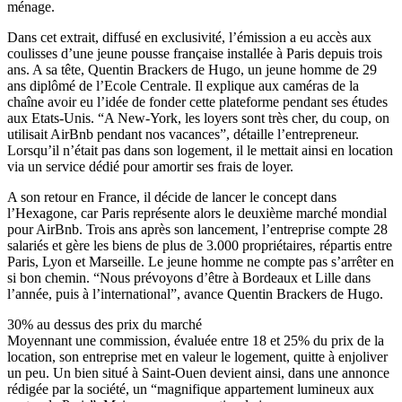
ménage.
Dans cet extrait, diffusé en exclusivité, l’émission a eu accès aux
coulisses d’une jeune pousse française installée à Paris depuis trois
ans. A sa tête, Quentin Brackers de Hugo, un jeune homme de 29
ans diplômé de l’Ecole Centrale. Il explique aux caméras de la
chaîne avoir eu l’idée de fonder cette plateforme pendant ses études
aux Etats-Unis. “A New-York, les loyers sont très cher, du coup, on
utilisait AirBnb pendant nos vacances”, détaille l’entrepreneur.
Lorsqu’il n’était pas dans son logement, il le mettait ainsi en location
via un service dédié pour amortir ses frais de loyer.
A son retour en France, il décide de lancer le concept dans
l’Hexagone, car Paris représente alors le deuxième marché mondial
pour AirBnb. Trois ans après son lancement, l’entreprise compte 28
salariés et gère les biens de plus de 3.000 propriétaires, répartis entre
Paris, Lyon et Marseille. Le jeune homme ne compte pas s’arrêter en
si bon chemin. “Nous prévoyons d’être à Bordeaux et Lille dans
l’année, puis à l’international”, avance Quentin Brackers de Hugo.
30% au dessus des prix du marché
Moyennant une commission, évaluée entre 18 et 25% du prix de la
location, son entreprise met en valeur le logement, quitte à enjoliver
un peu. Un bien situé à Saint-Ouen devient ainsi, dans une annonce
rédigée par la société, un “magnifique appartement lumineux aux