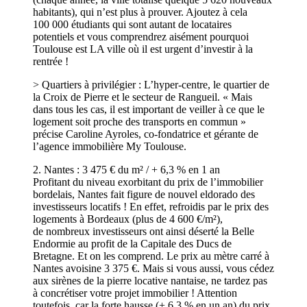
habitants), qui n’est plus à prouver. Ajoutez à cela
100 000 étudiants qui sont autant de locataires
potentiels et vous comprendrez aisément pourquoi
Toulouse est LA ville où il est urgent d’investir à la
rentrée !
> Quartiers à privilégier : L’hyper-centre, le quartier de
la Croix de Pierre et le secteur de Rangueil. « Mais
dans tous les cas, il est important de veiller à ce que le
logement soit proche des transports en commun »
précise Caroline Ayroles, co-fondatrice et gérante de
l’agence immobilière My Toulouse.
2. Nantes : 3 475 € du m² / + 6,3 % en 1 an
Profitant du niveau exorbitant du prix de l’immobilier
bordelais, Nantes fait figure de nouvel eldorado des
investisseurs locatifs ! En effet, refroidis par le prix des
logements à Bordeaux (plus de 4 600 €/m²),
de nombreux investisseurs ont ainsi déserté la Belle
Endormie au profit de la Capitale des Ducs de
Bretagne. Et on les comprend. Le prix au mètre carré à
Nantes avoisine 3 375 €. Mais si vous aussi, vous cédez
aux sirènes de la pierre locative nantaise, ne tardez pas
à concrétiser votre projet immobilier ! Attention
toutefois, car la forte hausse (+ 6,3 % en un an) du prix