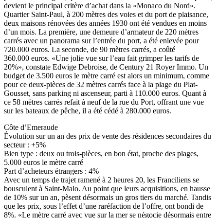
devient le principal critère d’achat dans la «Monaco du Nord».
Quartier Saint-Paul, à 200 mètres des voies et du port de plaisance,
deux maisons rénovées des années 1930 ont été vendues en moins
d’un mois. La première, une demeure d’armateur de 220 mètres
carrés avec un panorama sur l’entrée du port, a été enlevée pour
720.000 euros. La seconde, de 90 mètres carrés, a coûté
360.000 euros. «Une jolie vue sur l’eau fait grimper les tarifs de
20%», constate Edwige Debroise, de Century 21 Royer Immo. Un
budget de 3.500 euros le mètre carré est alors un minimum, comme
pour ce deux-pièces de 32 mètres carrés face à la plage du Plat-
Gousset, sans parking ni ascenseur, parti à 110.000 euros. Quant à
ce 58 mètres carrés refait à neuf de la rue du Port, offrant une vue
sur les bateaux de pêche, il a été cédé à 280.000 euros.
Côte d’Emeraude
Évolution sur un an des prix de vente des résidences secondaires du
secteur : +5%
Bien type : deux ou trois-pièces, en bon état, proche des plages,
5.000 euros le mètre carré
Part d’acheteurs étrangers : 4%
Avec un temps de trajet ramené à 2 heures 20, les Franciliens se
bousculent à Saint-Malo. Au point que leurs acquisitions, en hausse
de 10% sur un an, pèsent désormais un gros tiers du marché. Tandis
que les prix, sous l’effet d’une raréfaction de l’offre, ont bondi de
8%. «Le mètre carré avec vue sur la mer se négocie désormais entre