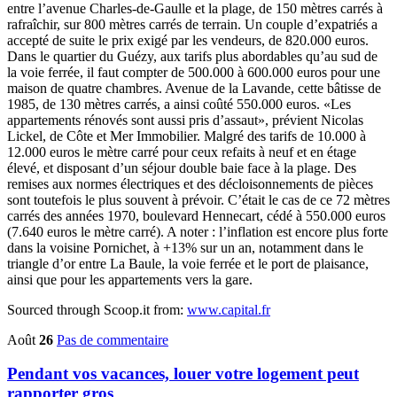
entre l’avenue Charles-de-Gaulle et la plage, de 150 mètres carrés à
rafraîchir, sur 800 mètres carrés de terrain. Un couple d’expatriés a
accepté de suite le prix exigé par les vendeurs, de 820.000 euros.
Dans le quartier du Guézy, aux tarifs plus abordables qu’au sud de
la voie ferrée, il faut compter de 500.000 à 600.000 euros pour une
maison de quatre chambres. Avenue de la Lavande, cette bâtisse de
1985, de 130 mètres carrés, a ainsi coûté 550.000 euros. «Les
appartements rénovés sont aussi pris d’assaut», prévient Nicolas
Lickel, de Côte et Mer Immobilier. Malgré des tarifs de 10.000 à
12.000 euros le mètre carré pour ceux refaits à neuf et en étage
élevé, et disposant d’un séjour double baie face à la plage. Des
remises aux normes électriques et des décloisonnements de pièces
sont toutefois le plus souvent à prévoir. C’était le cas de ce 72 mètres
carrés des années 1970, boulevard Hennecart, cédé à 550.000 euros
(7.640 euros le mètre carré). A noter : l’inflation est encore plus forte
dans la voisine Pornichet, à +13% sur un an, notamment dans le
triangle d’or entre La Baule, la voie ferrée et le port de plaisance,
ainsi que pour les appartements vers la gare.
Sourced through Scoop.it from:
www.capital.fr
Août
26
Pas de commentaire
Pendant vos vacances, louer votre logement peut
rapporter gros