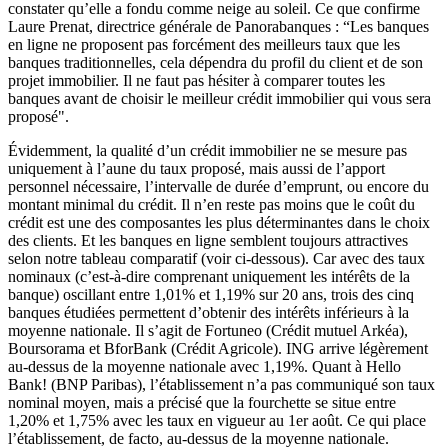
constater qu’elle a fondu comme neige au soleil. Ce que confirme
Laure Prenat, directrice générale de Panorabanques : “Les banques
en ligne ne proposent pas forcément des meilleurs taux que les
banques traditionnelles, cela dépendra du profil du client et de son
projet immobilier. Il ne faut pas hésiter à comparer toutes les
banques avant de choisir le meilleur crédit immobilier qui vous sera
proposé".
Évidemment, la qualité d’un crédit immobilier ne se mesure pas
uniquement à l’aune du taux proposé, mais aussi de l’apport
personnel nécessaire, l’intervalle de durée d’emprunt, ou encore du
montant minimal du crédit. Il n’en reste pas moins que le coût du
crédit est une des composantes les plus déterminantes dans le choix
des clients. Et les banques en ligne semblent toujours attractives
selon notre tableau comparatif (voir ci-dessous). Car avec des taux
nominaux (c’est-à-dire comprenant uniquement les intérêts de la
banque) oscillant entre 1,01% et 1,19% sur 20 ans, trois des cinq
banques étudiées permettent d’obtenir des intérêts inférieurs à la
moyenne nationale. Il s’agit de Fortuneo (Crédit mutuel Arkéa),
Boursorama et BforBank (Crédit Agricole). ING arrive légèrement
au-dessus de la moyenne nationale avec 1,19%. Quant à Hello
Bank! (BNP Paribas), l’établissement n’a pas communiqué son taux
nominal moyen, mais a précisé que la fourchette se situe entre
1,20% et 1,75% avec les taux en vigueur au 1er août. Ce qui place
l’établissement, de facto, au-dessus de la moyenne nationale.