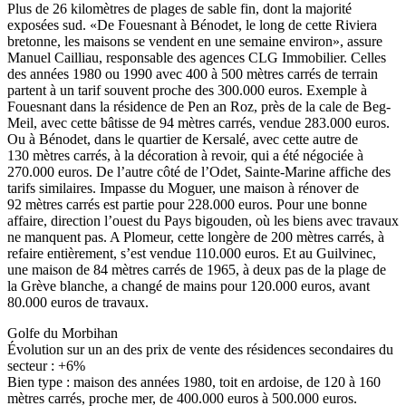
Plus de 26 kilomètres de plages de sable fin, dont la majorité
exposées sud. «De Fouesnant à Bénodet, le long de cette Riviera
bretonne, les maisons se vendent en une semaine environ», assure
Manuel Cailliau, responsable des agences CLG Immobilier. Celles
des années 1980 ou 1990 avec 400 à 500 mètres carrés de terrain
partent à un tarif souvent proche des 300.000 euros. Exemple à
Fouesnant dans la résidence de Pen an Roz, près de la cale de Beg-
Meil, avec cette bâtisse de 94 mètres carrés, vendue 283.000 euros.
Ou à Bénodet, dans le quartier de Kersalé, avec cette autre de
130 mètres carrés, à la décoration à revoir, qui a été négociée à
270.000 euros. De l’autre côté de l’Odet, Sainte-Marine affiche des
tarifs similaires. Impasse du Moguer, une maison à rénover de
92 mètres carrés est partie pour 228.000 euros. Pour une bonne
affaire, direction l’ouest du Pays bigouden, où les biens avec travaux
ne manquent pas. A Plomeur, cette longère de 200 mètres carrés, à
refaire entièrement, s’est vendue 110.000 euros. Et au Guilvinec,
une maison de 84 mètres carrés de 1965, à deux pas de la plage de
la Grève blanche, a changé de mains pour 120.000 euros, avant
80.000 euros de travaux.
Golfe du Morbihan
Évolution sur un an des prix de vente des résidences secondaires du
secteur : +6%
Bien type : maison des années 1980, toit en ardoise, de 120 à 160
mètres carrés, proche mer, de 400.000 euros à 500.000 euros.