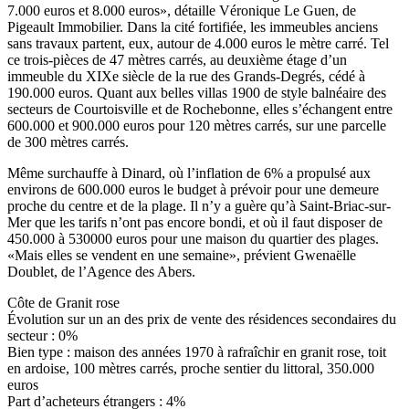
7.000 euros et 8.000 euros», détaille Véronique Le Guen, de
Pigeault Immobilier. Dans la cité fortifiée, les immeubles anciens
sans travaux partent, eux, autour de 4.000 euros le mètre carré. Tel
ce trois-pièces de 47 mètres carrés, au deuxième étage d’un
immeuble du XIXe siècle de la rue des Grands-Degrés, cédé à
190.000 euros. Quant aux belles villas 1900 de style balnéaire des
secteurs de Courtoisville et de Rochebonne, elles s’échangent entre
600.000 et 900.000 euros pour 120 mètres carrés, sur une parcelle
de 300 mètres carrés.
Même surchauffe à Dinard, où l’inflation de 6% a propulsé aux
environs de 600.000 euros le budget à prévoir pour une demeure
proche du centre et de la plage. Il n’y a guère qu’à Saint-Briac-sur-
Mer que les tarifs n’ont pas encore bondi, et où il faut disposer de
450.000 à 530000 euros pour une maison du quartier des plages.
«Mais elles se vendent en une semaine», prévient Gwenaëlle
Doublet, de l’Agence des Abers.
Côte de Granit rose
Évolution sur un an des prix de vente des résidences secondaires du
secteur : 0%
Bien type : maison des années 1970 à rafraîchir en granit rose, toit
en ardoise, 100 mètres carrés, proche sentier du littoral, 350.000
euros
Part d’acheteurs étrangers : 4%