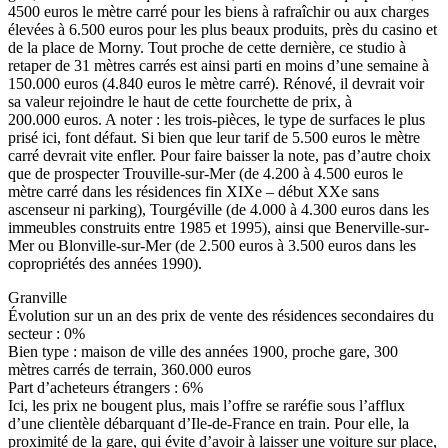
4500 euros le mètre carré pour les biens à rafraîchir ou aux charges
élevées à 6.500 euros pour les plus beaux produits, près du casino et
de la place de Morny. Tout proche de cette dernière, ce studio à
retaper de 31 mètres carrés est ainsi parti en moins d’une semaine à
150.000 euros (4.840 euros le mètre carré). Rénové, il devrait voir
sa valeur rejoindre le haut de cette fourchette de prix, à
200.000 euros. A noter : les trois-pièces, le type de surfaces le plus
prisé ici, font défaut. Si bien que leur tarif de 5.500 euros le mètre
carré devrait vite enfler. Pour faire baisser la note, pas d’autre choix
que de prospecter Trouville-sur-Mer (de 4.200 à 4.500 euros le
mètre carré dans les résidences fin XIXe – début XXe sans
ascenseur ni parking), Tourgéville (de 4.000 à 4.300 euros dans les
immeubles construits entre 1985 et 1995), ainsi que Benerville-sur-
Mer ou Blonville-sur-Mer (de 2.500 euros à 3.500 euros dans les
copropriétés des années 1990).
Granville
Évolution sur un an des prix de vente des résidences secondaires du
secteur : 0%
Bien type : maison de ville des années 1900, proche gare, 300
mètres carrés de terrain, 360.000 euros
Part d’acheteurs étrangers : 6%
Ici, les prix ne bougent plus, mais l’offre se raréfie sous l’afflux
d’une clientèle débarquant d’Ile-de-France en train. Pour elle, la
proximité de la gare, qui évite d’avoir à laisser une voiture sur place,