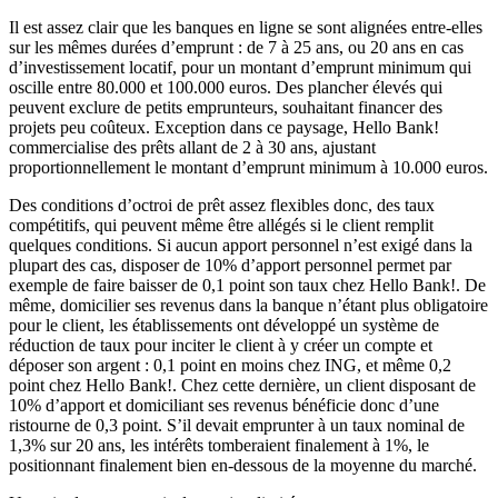
Il est assez clair que les banques en ligne se sont alignées entre-elles
sur les mêmes durées d’emprunt : de 7 à 25 ans, ou 20 ans en cas
d’investissement locatif, pour un montant d’emprunt minimum qui
oscille entre 80.000 et 100.000 euros. Des plancher élevés qui
peuvent exclure de petits emprunteurs, souhaitant financer des
projets peu coûteux. Exception dans ce paysage, Hello Bank!
commercialise des prêts allant de 2 à 30 ans, ajustant
proportionnellement le montant d’emprunt minimum à 10.000 euros.
Des conditions d’octroi de prêt assez flexibles donc, des taux
compétitifs, qui peuvent même être allégés si le client remplit
quelques conditions. Si aucun apport personnel n’est exigé dans la
plupart des cas, disposer de 10% d’apport personnel permet par
exemple de faire baisser de 0,1 point son taux chez Hello Bank!. De
même, domicilier ses revenus dans la banque n’étant plus obligatoire
pour le client, les établissements ont développé un système de
réduction de taux pour inciter le client à y créer un compte et
déposer son argent : 0,1 point en moins chez ING, et même 0,2
point chez Hello Bank!. Chez cette dernière, un client disposant de
10% d’apport et domiciliant ses revenus bénéficie donc d’une
ristourne de 0,3 point. S’il devait emprunter à un taux nominal de
1,3% sur 20 ans, les intérêts tomberaient finalement à 1%, le
positionnant finalement bien en-dessous de la moyenne du marché.