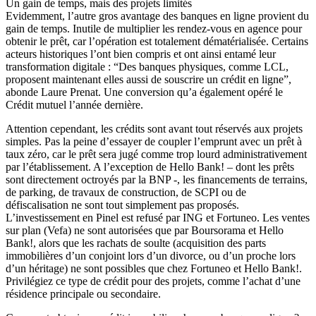
Un gain de temps, mais des projets limités
Evidemment, l’autre gros avantage des banques en ligne provient du
gain de temps. Inutile de multiplier les rendez-vous en agence pour
obtenir le prêt, car l’opération est totalement dématérialisée. Certains
acteurs historiques l’ont bien compris et ont ainsi entamé leur
transformation digitale : “Des banques physiques, comme LCL,
proposent maintenant elles aussi de souscrire un crédit en ligne”,
abonde Laure Prenat. Une conversion qu’a également opéré le
Crédit mutuel l’année dernière.
Attention cependant, les crédits sont avant tout réservés aux projets
simples. Pas la peine d’essayer de coupler l’emprunt avec un prêt à
taux zéro, car le prêt sera jugé comme trop lourd administrativement
par l’établissement. A l’exception de Hello Bank! – dont les prêts
sont directement octroyés par la BNP -, les financements de terrains,
de parking, de travaux de construction, de SCPI ou de
défiscalisation ne sont tout simplement pas proposés.
L’investissement en Pinel est refusé par ING et Fortuneo. Les ventes
sur plan (Vefa) ne sont autorisées que par Boursorama et Hello
Bank!, alors que les rachats de soulte (acquisition des parts
immobilières d’un conjoint lors d’un divorce, ou d’un proche lors
d’un héritage) ne sont possibles que chez Fortuneo et Hello Bank!.
Privilégiez ce type de crédit pour des projets, comme l’achat d’une
résidence principale ou secondaire.