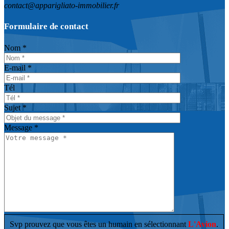
contact@apparigliato-immobilier.fr
Formulaire de contact
Nom *
E-mail *
Tél
Sujet *
Message *
Svp prouvez que vous êtes un humain en sélectionnant
L'Avion
.