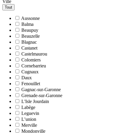
Ville
Tout
Aussonne
Balma
Beaupuy
Beauzelle
Blagnac
Castanet
Castelmaurou
Colomiers
Cornebarrieu
Cugnaux
Daux
Fenouillet
Gagnac-sur-Garonne
Grenade-sur-Garonne
L'Isle Jourdain
Labège
Leguevin
L’union
Merville
Mondonville