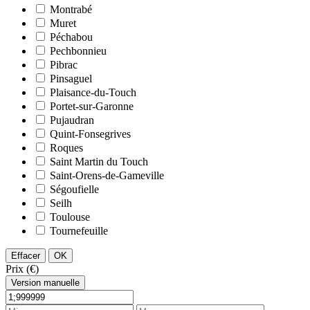
Montrabé
Muret
Péchabou
Pechbonnieu
Pibrac
Pinsaguel
Plaisance-du-Touch
Portet-sur-Garonne
Pujaudran
Quint-Fonsegrives
Roques
Saint Martin du Touch
Saint-Orens-de-Gameville
Ségoufielle
Seilh
Toulouse
Tournefeuille
Effacer
OK
Prix (€)
Version manuelle