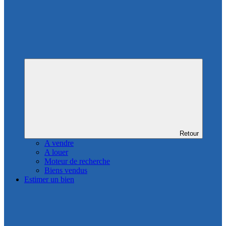
Retour
A vendre
A louer
Moteur de recherche
Biens vendus
Estimer un bien