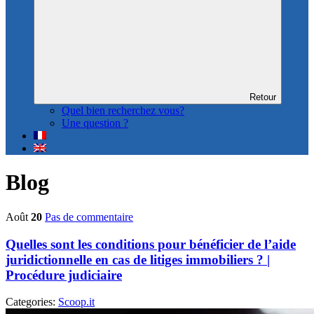
Retour
Quel bien recherchez vous?
Une question ?
Blog
Août
20
Pas de commentaire
Quelles sont les conditions pour bénéficier de l’aide
juridictionnelle en cas de litiges immobiliers ? |
Procédure judiciaire
Categories:
Scoop.it