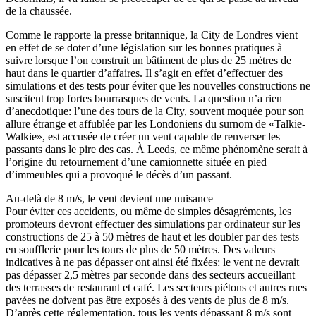
de la chaussée.
Comme le rapporte la presse britannique, la City de Londres vient
en effet de se doter d’une législation sur les bonnes pratiques à
suivre lorsque l’on construit un bâtiment de plus de 25 mètres de
haut dans le quartier d’affaires. Il s’agit en effet d’effectuer des
simulations et des tests pour éviter que les nouvelles constructions ne
suscitent trop fortes bourrasques de vents. La question n’a rien
d’anecdotique: l’une des tours de la City, souvent moquée pour son
allure étrange et affublée par les Londoniens du surnom de «Talkie-
Walkie», est accusée de créer un vent capable de renverser les
passants dans le pire des cas. À Leeds, ce même phénomène serait à
l’origine du retournement d’une camionnette située en pied
d’immeubles qui a provoqué le décès d’un passant.
Au-delà de 8 m/s, le vent devient une nuisance
Pour éviter ces accidents, ou même de simples désagréments, les
promoteurs devront effectuer des simulations par ordinateur sur les
constructions de 25 à 50 mètres de haut et les doubler par des tests
en soufflerie pour les tours de plus de 50 mètres. Des valeurs
indicatives à ne pas dépasser ont ainsi été fixées: le vent ne devrait
pas dépasser 2,5 mètres par seconde dans des secteurs accueillant
des terrasses de restaurant et café. Les secteurs piétons et autres rues
pavées ne doivent pas être exposés à des vents de plus de 8 m/s.
D’après cette réglementation, tous les vents dépassant 8 m/s sont