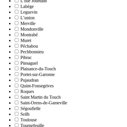
L'Isle Jourdain
Labège
Leguevin
L’union
Merville
Mondonville
Montrabé
Muret
Péchabou
Pechbonnieu
Pibrac
Pinsaguel
Plaisance-du-Touch
Portet-sur-Garonne
Pujaudran
Quint-Fonsegrives
Roques
Saint Martin du Touch
Saint-Orens-de-Gameville
Ségoufielle
Seilh
Toulouse
Tournefeuille