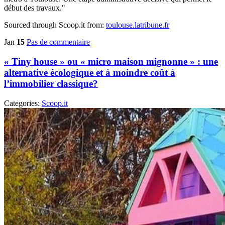
début des travaux."
Sourced through Scoop.it from:
toulouse.latribune.fr
Jan
15
Pas de commentaire
« Tiny house » ou « micro maison mignonne » : une
alternative écologique et à moindre coût à
l’immobilier classique?
Categories:
Scoop.it