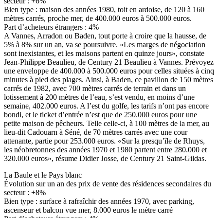
secteur : +6%
Bien type : maison des années 1980, toit en ardoise, de 120 à 160
mètres carrés, proche mer, de 400.000 euros à 500.000 euros.
Part d’acheteurs étrangers : 4%
A Vannes, Arradon ou Baden, tout porte à croire que la hausse, de
5% à 8% sur un an, va se poursuivre. «Les marges de négociation
sont inexistantes, et les maisons partent en quinze jours», constate
Jean-Philippe Beaulieu, de Century 21 Beaulieu à Vannes. Prévoyez
une enveloppe de 400.000 à 500.000 euros pour celles situées à cinq
minutes à pied des plages. Ainsi, à Baden, ce pavillon de 150 mètres
carrés de 1982, avec 700 mètres carrés de terrain et dans un
lotissement à 200 mètres de l’eau, s’est vendu, en moins d’une
semaine, 402.000 euros. A l’est du golfe, les tarifs n’ont pas encore
bondi, et le ticket d’entrée n’est que de 250.000 euros pour une
petite maison de pêcheurs. Telle celle-ci, à 100 mètres de la mer, au
lieu-dit Cadouarn à Séné, de 70 mètres carrés avec une cour
attenante, partie pour 253.000 euros. «Sur la presqu’île de Rhuys,
les néobretonnes des années 1970 et 1980 partent entre 280.000 et
320.000 euros», résume Didier Josse, de Century 21 Saint-Gildas.
La Baule et le Pays blanc
Évolution sur un an des prix de vente des résidences secondaires du
secteur : +8%
Bien type : surface à rafraîchir des années 1970, avec parking,
ascenseur et balcon vue mer, 8.000 euros le mètre carré