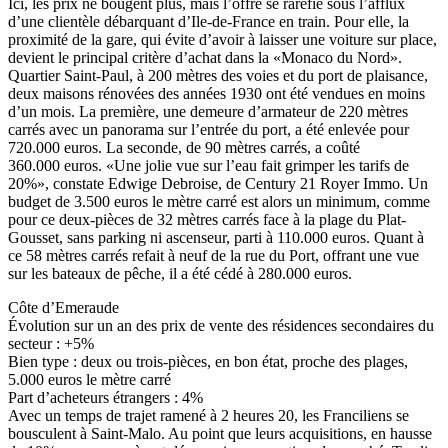
Ici, les prix ne bougent plus, mais l’offre se raréfie sous l’afflux
d’une clientèle débarquant d’Ile-de-France en train. Pour elle, la
proximité de la gare, qui évite d’avoir à laisser une voiture sur place,
devient le principal critère d’achat dans la «Monaco du Nord».
Quartier Saint-Paul, à 200 mètres des voies et du port de plaisance,
deux maisons rénovées des années 1930 ont été vendues en moins
d’un mois. La première, une demeure d’armateur de 220 mètres
carrés avec un panorama sur l’entrée du port, a été enlevée pour
720.000 euros. La seconde, de 90 mètres carrés, a coûté
360.000 euros. «Une jolie vue sur l’eau fait grimper les tarifs de
20%», constate Edwige Debroise, de Century 21 Royer Immo. Un
budget de 3.500 euros le mètre carré est alors un minimum, comme
pour ce deux-pièces de 32 mètres carrés face à la plage du Plat-
Gousset, sans parking ni ascenseur, parti à 110.000 euros. Quant à
ce 58 mètres carrés refait à neuf de la rue du Port, offrant une vue
sur les bateaux de pêche, il a été cédé à 280.000 euros.
Côte d’Emeraude
Évolution sur un an des prix de vente des résidences secondaires du
secteur : +5%
Bien type : deux ou trois-pièces, en bon état, proche des plages,
5.000 euros le mètre carré
Part d’acheteurs étrangers : 4%
Avec un temps de trajet ramené à 2 heures 20, les Franciliens se
bousculent à Saint-Malo. Au point que leurs acquisitions, en hausse