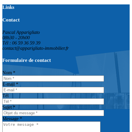
Links
Contact
Pascal Apparigliato
08h30 - 20h00
Tél : 06 59 36 59 39
contact@apparigliato-immobilier.fr
Formulaire de contact
Nom *
E-mail *
Tél
Sujet *
Message *