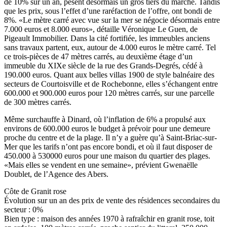
de 10% sur un an, pèsent désormais un gros tiers du marché. Tandis
que les prix, sous l’effet d’une raréfaction de l’offre, ont bondi de
8%. «Le mètre carré avec vue sur la mer se négocie désormais entre
7.000 euros et 8.000 euros», détaille Véronique Le Guen, de
Pigeault Immobilier. Dans la cité fortifiée, les immeubles anciens
sans travaux partent, eux, autour de 4.000 euros le mètre carré. Tel
ce trois-pièces de 47 mètres carrés, au deuxième étage d’un
immeuble du XIXe siècle de la rue des Grands-Degrés, cédé à
190.000 euros. Quant aux belles villas 1900 de style balnéaire des
secteurs de Courtoisville et de Rochebonne, elles s’échangent entre
600.000 et 900.000 euros pour 120 mètres carrés, sur une parcelle
de 300 mètres carrés.
Même surchauffe à Dinard, où l’inflation de 6% a propulsé aux
environs de 600.000 euros le budget à prévoir pour une demeure
proche du centre et de la plage. Il n’y a guère qu’à Saint-Briac-sur-
Mer que les tarifs n’ont pas encore bondi, et où il faut disposer de
450.000 à 530000 euros pour une maison du quartier des plages.
«Mais elles se vendent en une semaine», prévient Gwenaëlle
Doublet, de l’Agence des Abers.
Côte de Granit rose
Évolution sur un an des prix de vente des résidences secondaires du
secteur : 0%
Bien type : maison des années 1970 à rafraîchir en granit rose, toit