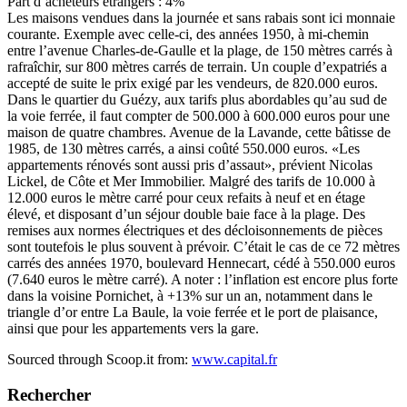
Part d’acheteurs étrangers : 4%
Les maisons vendues dans la journée et sans rabais sont ici monnaie
courante. Exemple avec celle-ci, des années 1950, à mi-chemin
entre l’avenue Charles-de-Gaulle et la plage, de 150 mètres carrés à
rafraîchir, sur 800 mètres carrés de terrain. Un couple d’expatriés a
accepté de suite le prix exigé par les vendeurs, de 820.000 euros.
Dans le quartier du Guézy, aux tarifs plus abordables qu’au sud de
la voie ferrée, il faut compter de 500.000 à 600.000 euros pour une
maison de quatre chambres. Avenue de la Lavande, cette bâtisse de
1985, de 130 mètres carrés, a ainsi coûté 550.000 euros. «Les
appartements rénovés sont aussi pris d’assaut», prévient Nicolas
Lickel, de Côte et Mer Immobilier. Malgré des tarifs de 10.000 à
12.000 euros le mètre carré pour ceux refaits à neuf et en étage
élevé, et disposant d’un séjour double baie face à la plage. Des
remises aux normes électriques et des décloisonnements de pièces
sont toutefois le plus souvent à prévoir. C’était le cas de ce 72 mètres
carrés des années 1970, boulevard Hennecart, cédé à 550.000 euros
(7.640 euros le mètre carré). A noter : l’inflation est encore plus forte
dans la voisine Pornichet, à +13% sur un an, notamment dans le
triangle d’or entre La Baule, la voie ferrée et le port de plaisance,
ainsi que pour les appartements vers la gare.
Sourced through Scoop.it from:
www.capital.fr
Rechercher