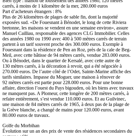
Bien type : maison de lotissement des années 1980, 120 mètres
carrés, à moins de 1 kilomètre de la mer, 280.000 euros
Part d’acheteurs étrangers : 8%
Plus de 26 kilomètres de plages de sable fin, dont la majorité
exposées sud. «De Fouesnant à Bénodet, le long de cette Riviera
bretonne, les maisons se vendent en une semaine environ», assure
Manuel Cailliau, responsable des agences CLG Immobilier. Celles
des années 1980 ou 1990 avec 400 à 500 mètres carrés de terrain
partent à un tarif souvent proche des 300.000 euros. Exemple à
Fouesnant dans la résidence de Pen an Roz, près de la cale de Beg-
Meil, avec cette bâtisse de 94 mètres carrés, vendue 283.000 euros.
Ou à Bénodet, dans le quartier de Kersalé, avec cette autre de
130 mètres carrés, à la décoration à revoir, qui a été négociée à
270.000 euros. De l’autre côté de l’Odet, Sainte-Marine affiche des
tarifs similaires. Impasse du Moguer, une maison à rénover de
92 mètres carrés est partie pour 228.000 euros. Pour une bonne
affaire, direction l’ouest du Pays bigouden, où les biens avec travaux
ne manquent pas. A Plomeur, cette longère de 200 mètres carrés, à
refaire entièrement, s’est vendue 110.000 euros. Et au Guilvinec,
une maison de 84 mètres carrés de 1965, à deux pas de la plage de
la Grève blanche, a changé de mains pour 120.000 euros, avant
80.000 euros de travaux.
Golfe du Morbihan
Évolution sur un an des prix de vente des résidences secondaires du