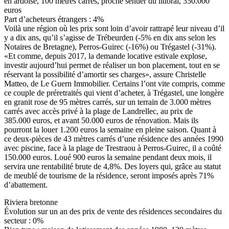
en ardoise, 100 mètres carrés, proche sentier du littoral, 350.000
euros
Part d’acheteurs étrangers : 4%
Voilà une région où les prix sont loin d’avoir rattrapé leur niveau d’il
y a dix ans, qu’il s’agisse de Trébeurden (-5% en dix ans selon les
Notaires de Bretagne), Perros-Guirec (-16%) ou Trégastel (-31%).
«Et comme, depuis 2017, la demande locative estivale explose,
investir aujourd’hui permet de réaliser un bon placement, tout en se
réservant la possibilité d’amortir ses charges», assure Christelle
Matteo, de Le Guern Immobilier. Certains l’ont vite compris, comme
ce couple de préretraités qui vient d’acheter, à Trégastel, une longère
en granit rose de 95 mètres carrés, sur un terrain de 3.000 mètres
carrés avec accès privé à la plage de Landrellec, au prix de
385.000 euros, et avant 50.000 euros de rénovation. Mais ils
pourront la louer 1.200 euros la semaine en pleine saison. Quant à
ce deux-pièces de 43 mètres carrés d’une résidence des années 1990
avec piscine, face à la plage de Trestraou à Perros-Guirec, il a coûté
150.000 euros. Loué 900 euros la semaine pendant deux mois, il
servira une rentabilité brute de 4,8%. Des loyers qui, grâce au statut
de meublé de tourisme de la résidence, seront imposés après 71%
d’abattement.
Riviera bretonne
Évolution sur un an des prix de vente des résidences secondaires du
secteur : 0%