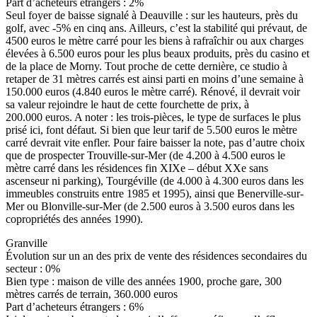
Part d’acheteurs étrangers : 2%
Seul foyer de baisse signalé à Deauville : sur les hauteurs, près du
golf, avec -5% en cinq ans. Ailleurs, c’est la stabilité qui prévaut, de
4500 euros le mètre carré pour les biens à rafraîchir ou aux charges
élevées à 6.500 euros pour les plus beaux produits, près du casino et
de la place de Morny. Tout proche de cette dernière, ce studio à
retaper de 31 mètres carrés est ainsi parti en moins d’une semaine à
150.000 euros (4.840 euros le mètre carré). Rénové, il devrait voir
sa valeur rejoindre le haut de cette fourchette de prix, à
200.000 euros. A noter : les trois-pièces, le type de surfaces le plus
prisé ici, font défaut. Si bien que leur tarif de 5.500 euros le mètre
carré devrait vite enfler. Pour faire baisser la note, pas d’autre choix
que de prospecter Trouville-sur-Mer (de 4.200 à 4.500 euros le
mètre carré dans les résidences fin XIXe – début XXe sans
ascenseur ni parking), Tourgéville (de 4.000 à 4.300 euros dans les
immeubles construits entre 1985 et 1995), ainsi que Benerville-sur-
Mer ou Blonville-sur-Mer (de 2.500 euros à 3.500 euros dans les
copropriétés des années 1990).
Granville
Évolution sur un an des prix de vente des résidences secondaires du
secteur : 0%
Bien type : maison de ville des années 1900, proche gare, 300
mètres carrés de terrain, 360.000 euros
Part d’acheteurs étrangers : 6%