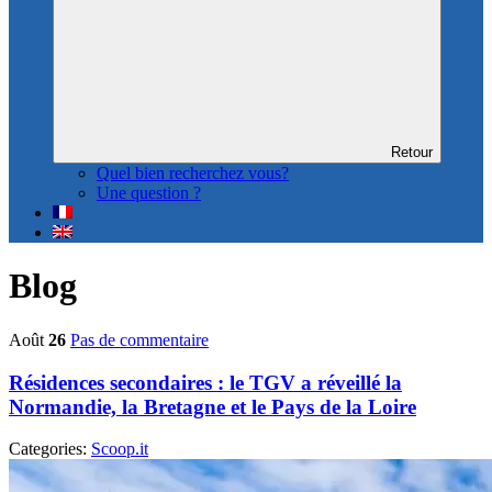
Retour
Quel bien recherchez vous?
Une question ?
Blog
Août
26
Pas de commentaire
Résidences secondaires : le TGV a réveillé la
Normandie, la Bretagne et le Pays de la Loire
Categories:
Scoop.it