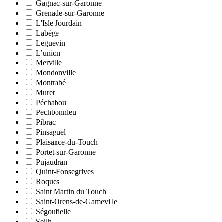
Gagnac-sur-Garonne
Grenade-sur-Garonne
L'Isle Jourdain
Labège
Leguevin
L’union
Merville
Mondonville
Montrabé
Muret
Péchabou
Pechbonnieu
Pibrac
Pinsaguel
Plaisance-du-Touch
Portet-sur-Garonne
Pujaudran
Quint-Fonsegrives
Roques
Saint Martin du Touch
Saint-Orens-de-Gameville
Ségoufielle
Seilh