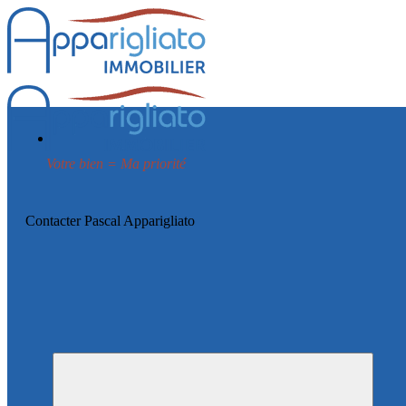
Votre bien = Ma priorité
Contacter Pascal Apparigliato