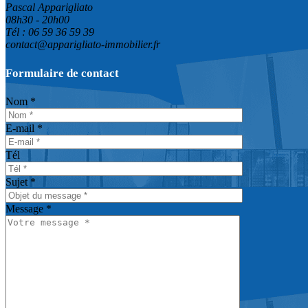
Pascal Apparigliato
Quint-Fonsegrives
08h30 - 20h00
Roques
Tél : 06 59 36 59 39
Saint Martin du Touch
contact@apparigliato-immobilier.fr
Saint-Orens-de-Gameville
Ségoufielle
Formulaire de contact
Seilh
Toulouse
Nom *
Tournefeuille
E-mail *
Tél
Sujet *
Message *