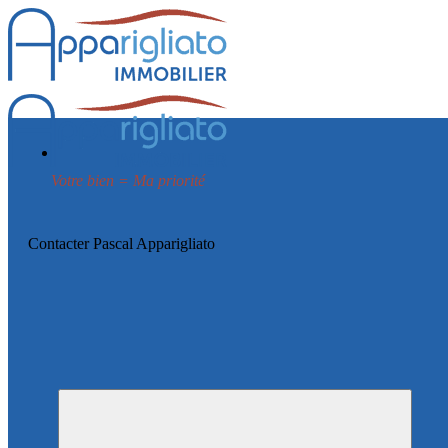
Votre bien = Ma priorité
Contacter Pascal Apparigliato