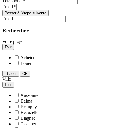
Téléphone
*
Email
*
Passer à l'étape suivante
Email
Rechercher
Votre projet
Tout
Acheter
Louer
Effacer
OK
Ville
Tout
Aussonne
Balma
Beaupuy
Beauzelle
Blagnac
Castanet