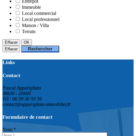
Entrepôt
Immeuble
Local commercial
Local professionnel
Maison / Villa
Terrain
Effacer
OK
Rechercher
Effacer
Links
Contact
Pascal Apparigliato
08h30 - 20h00
Tél : 06 59 36 59 39
contact@apparigliato-immobilier.fr
Formulaire de contact
Nom *