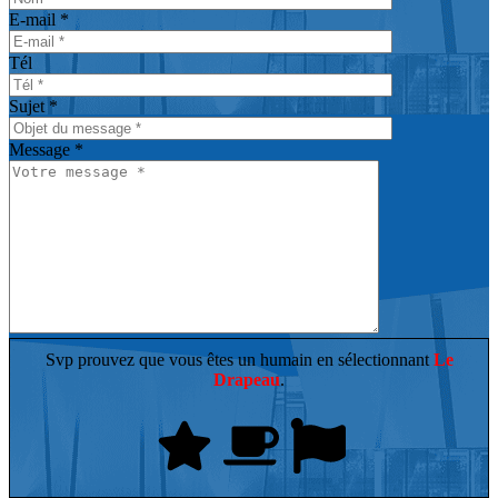
E-mail *
Tél
Sujet *
Message *
Svp prouvez que vous êtes un humain en sélectionnant
Le
Drapeau
.