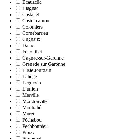
Beauzelle
Blagnac
Castanet
Castelmaurou
Colomiers
Cornebarrieu
Cugnaux
Daux
Fenouillet
Gagnac-sur-Garonne
Grenade-sur-Garonne
L'Isle Jourdain
Labège
Leguevin
L’union
Merville
Mondonville
Montrabé
Muret
Péchabou
Pechbonnieu
Pibrac
Pinsaguel