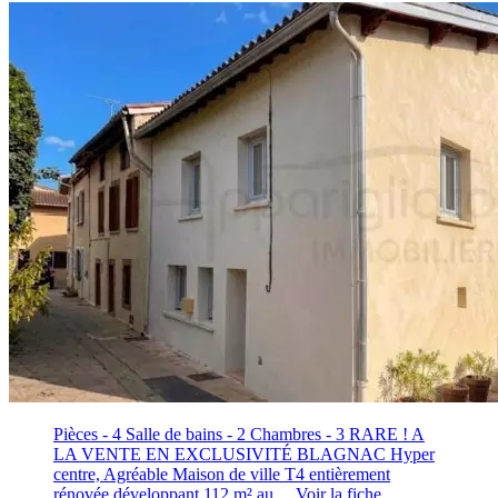
Pièces - 4
Salle de bains - 2
Chambres - 3
RARE ! A
LA VENTE EN EXCLUSIVITÉ BLAGNAC Hyper
centre, Agréable Maison de ville T4 entièrement
rénovée développant 112 m² au…
Voir la fiche