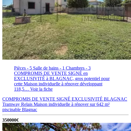
Pièces - 5
Salle de bains - 1
Chambres - 3
COMPROMIS DE VENTE SIGNÉ en
EXCLUSIVITÉ à BLAGNAC, gros potentiel pour
cette Maison individuelle à rénover développant
118,5…
Voir la fiche
COMPROMIS DE VENTE SIGNÉ EXCLUSIVITÉ BLAGNAC
Tramway Relais Maison individuelle à rénover sur 642 m²
piscinable
Blagnac
350000€