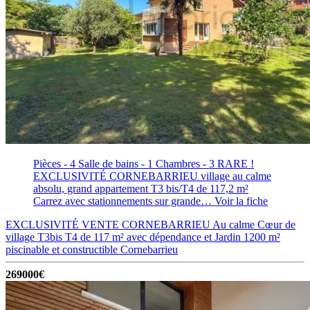
Pièces - 4
Salle de bains - 1
Chambres - 3
RARE !
EXCLUSIVITÉ CORNEBARRIEU village au calme
absolu, grand appartement T3 bis/T4 de 117,2 m²
Carrez avec stationnements sur grande…
Voir la fiche
EXCLUSIVITÉ VENTE CORNEBARRIEU Au calme Cœur de
village T3bis T4 de 117 m² avec dépendance et Jardin 1200 m²
piscinable et constructible
Cornebarrieu
269000€