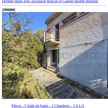
Dernier étage avec ascenseur Balcon et Garage double
Blagnac
299000€
Pièces - 5
Salle de bains - 1
Chambres - 3
A LA