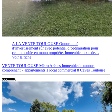
A LA VENTE TOULOUSE Opportunité
d’investissement sûr avec potentiel d’optimisation pour
cet immeuble en mono propriété. Immeuble mixte de…
Voir la fiche
VENTE TOULOUSE Métro Arènes Immeuble de rapport
comprenant 7 appartements 1 local commercial 8 Caves
Toulouse
999000€