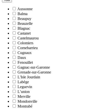
Aussonne
Balma
Beaupuy
Beauzelle
Blagnac
Castanet
Castelmaurou
Colomiers
Cornebarrieu
Cugnaux
Daux
Fenouillet
Gagnac-sur-Garonne
Grenade-sur-Garonne
L'Isle Jourdain
Labège
Leguevin
L’union
Merville
Mondonville
Montrabé