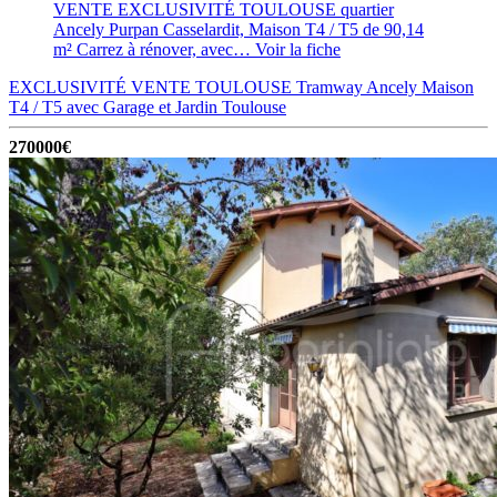
VENTE EXCLUSIVITÉ TOULOUSE quartier
Ancely Purpan Casselardit, Maison T4 / T5 de 90,14
m² Carrez à rénover, avec…
Voir la fiche
EXCLUSIVITÉ VENTE TOULOUSE Tramway Ancely Maison
T4 / T5 avec Garage et Jardin
Toulouse
270000€