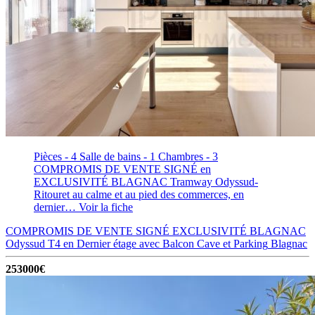
Pièces - 4
Salle de bains - 1
Chambres - 3
COMPROMIS DE VENTE SIGNÉ en
EXCLUSIVITÉ BLAGNAC Tramway Odyssud-
Ritouret au calme et au pied des commerces, en
dernier…
Voir la fiche
COMPROMIS DE VENTE SIGNÉ EXCLUSIVITÉ BLAGNAC
Odyssud T4 en Dernier étage avec Balcon Cave et Parking
Blagnac
253000€