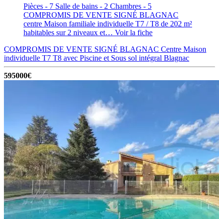
Pièces - 7
Salle de bains - 2
Chambres - 5
COMPROMIS DE VENTE SIGNÉ BLAGNAC
centre Maison familiale individuelle T7 / T8 de 202 m²
habitables sur 2 niveaux et…
Voir la fiche
COMPROMIS DE VENTE SIGNÉ BLAGNAC Centre Maison
individuelle T7 T8 avec Piscine et Sous sol intégral
Blagnac
595000€