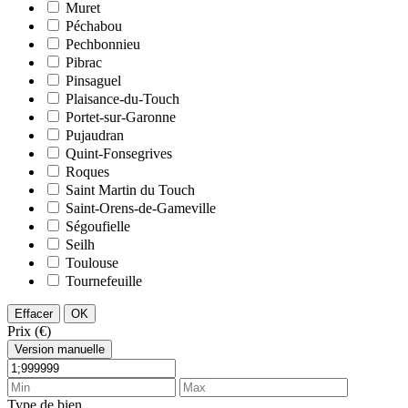
Muret
Péchabou
Pechbonnieu
Pibrac
Pinsaguel
Plaisance-du-Touch
Portet-sur-Garonne
Pujaudran
Quint-Fonsegrives
Roques
Saint Martin du Touch
Saint-Orens-de-Gameville
Ségoufielle
Seilh
Toulouse
Tournefeuille
Effacer
OK
Prix (€)
Version manuelle
Type de bien