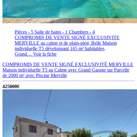
Pièces - 5
Salle de bains - 1
Chambres - 4
COMPROMIS DE VENTE SIGNÉ EXCLUSIVITE
MERVILLE au calme et de plain-pied, Belle Maison
individuelle T5 développant 165 m² habitables,
Grand…
Voir la fiche
COMPROMIS DE VENTE SIGNÉ EXCLUSIVITÉ MERVILLE
Maison individuelle T5 au Calme avec Grand Garage sur Parcelle
de 2000 m² avec Piscine
Merville
425000€