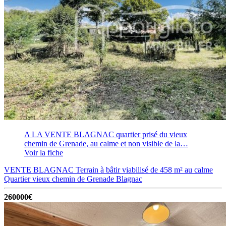
A LA VENTE BLAGNAC quartier prisé du vieux
chemin de Grenade, au calme et non visible de la…
Voir la fiche
VENTE BLAGNAC Terrain à bâtir viabilisé de 458 m² au calme
Quartier vieux chemin de Grenade
Blagnac
260000€