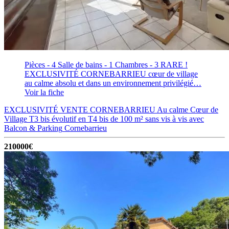
Pièces - 4
Salle de bains - 1
Chambres - 3
RARE !
EXCLUSIVITÉ CORNEBARRIEU cœur de village
au calme absolu et dans un environnement privilégié…
Voir la fiche
EXCLUSIVITÉ VENTE CORNEBARRIEU Au calme Cœur de
Village T3 bis évolutif en T4 bis de 100 m² sans vis à vis avec
Balcon & Parking
Cornebarrieu
210000€