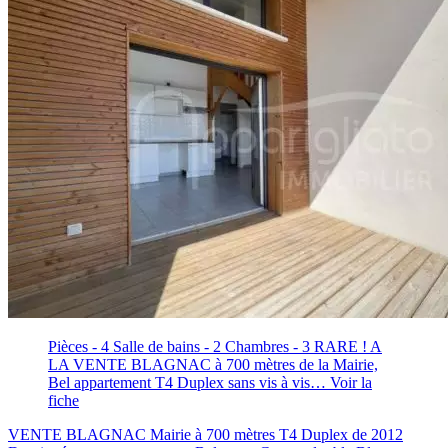
Pièces - 4
Salle de bains - 2
Chambres - 3
RARE ! A
LA VENTE BLAGNAC à 700 mètres de la Mairie,
Bel appartement T4 Duplex sans vis à vis…
Voir la
fiche
VENTE BLAGNAC Mairie à 700 mètres T4 Duplex de 2012