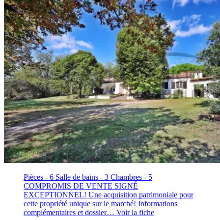
Pièces - 6
Salle de bains - 3
Chambres - 5
COMPROMIS DE VENTE SIGNÉ
EXCEPTIONNEL! Une acquisition patrimoniale pour
cette propriété unique sur le marché! Informations
complémentaires et dossier…
Voir la fiche