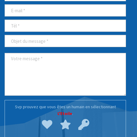
*
MESSAGE
*
Svp prouvez que vous êtes un humain en sélectionnant
L'Etoile
.