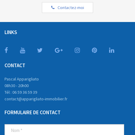
Contactez-moi
LINKS
CONTACT
Pascal Apparigliato
08h30 - 20h00
Tél : 06 59 36 59 39
contact@apparigliato-immobilier.fr
FORMULAIRE DE CONTACT
NOM
E-
TÉL
SUJET
*
MAIL
*