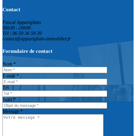
Contact
Pascal Apparigliato
08h30 - 20h00
Tél : 06 59 36 59 39
contact@apparigliato-immobilier.fr
Formulaire de contact
Nom *
E-mail *
Tél
Sujet *
Message *