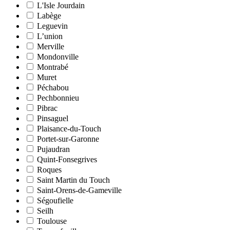
L'Isle Jourdain
Labège
Leguevin
L’union
Merville
Mondonville
Montrabé
Muret
Péchabou
Pechbonnieu
Pibrac
Pinsaguel
Plaisance-du-Touch
Portet-sur-Garonne
Pujaudran
Quint-Fonsegrives
Roques
Saint Martin du Touch
Saint-Orens-de-Gameville
Ségoufielle
Seilh
Toulouse