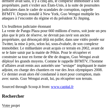
dernière avait saisi, il y a cinq ans, le complexe immobilier à son
propriétaire, parti s’exiler aux États-Unis, à la suite de poursuites
judiciaires dans le cadre de scandales de corruption, rappelle
BFMTV. Depuis installé à New York, Guo Wengui multiplie les
attaques à l’encontre du régime et du président Xi Jinping.
Un feuilleton judiciaire étonnant
La vente de Pangu Plaza pour 660 millions d’euros, soit juste un peu
plus que le prix de réserve, ne devrait pas ravir son ancien
propriétaire, qui dénonçait déjà mi-juillet, dans une vidéo postée sur
Twitter, la mise à prix, selon lui, sous-évaluée, de son complexe
immobilier. Le milliardaire avait acquis ce terrain en 2002, avant de
se le faire saisir par la mairie de Pékin. Pour le récupérer et
construire sa tour en forme de tête de dragon, Guo Wengui avait
déployé les grands moyens. Comme le rappelle BFMTV, l’homme
d’affaires avait remis aux autorités une "sextape" impliquant le maire
adjoint, en charge des chantiers en vue des Jeux olympiques 2008.
Ce dernier avait alors été condamné à mort pour corruption, mais
avec sursis. Guo Wengui avait, lui, pu récupérer son terrain.
Sourced through Scoop.it from:
www.capital.fr
Rechercher
Votre projet