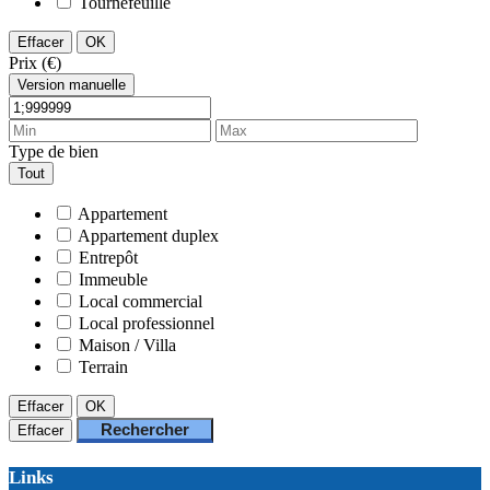
Tournefeuille
Effacer
OK
Prix (€)
Version manuelle
Type de bien
Tout
Appartement
Appartement duplex
Entrepôt
Immeuble
Local commercial
Local professionnel
Maison / Villa
Terrain
Effacer
OK
Rechercher
Effacer
Links