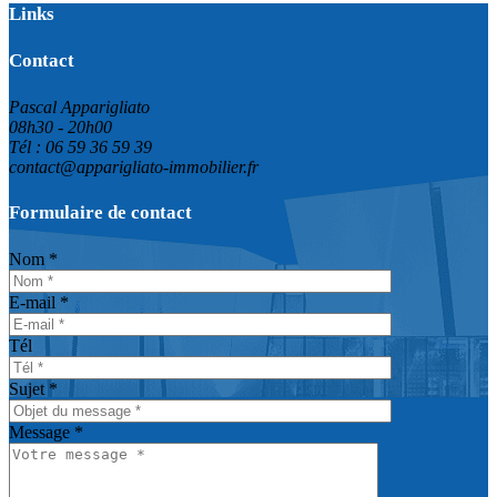
Links
Contact
Pascal Apparigliato
08h30 - 20h00
Tél : 06 59 36 59 39
contact@apparigliato-immobilier.fr
Formulaire de contact
Nom *
E-mail *
Tél
Sujet *
Message *