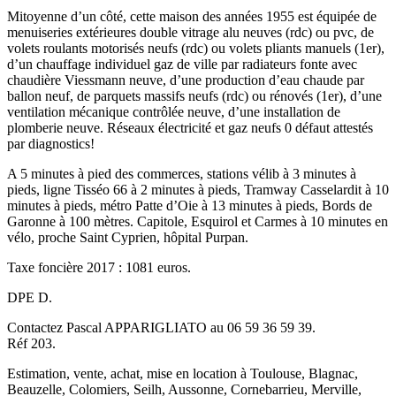
Mitoyenne d’un côté, cette maison des années 1955 est équipée de
menuiseries extérieures double vitrage alu neuves (rdc) ou pvc, de
volets roulants motorisés neufs (rdc) ou volets pliants manuels (1er),
d’un chauffage individuel gaz de ville par radiateurs fonte avec
chaudière Viessmann neuve, d’une production d’eau chaude par
ballon neuf, de parquets massifs neufs (rdc) ou rénovés (1er), d’une
ventilation mécanique contrôlée neuve, d’une installation de
plomberie neuve. Réseaux électricité et gaz neufs 0 défaut attestés
par diagnostics!
A 5 minutes à pied des commerces, stations vélib à 3 minutes à
pieds, ligne Tisséo 66 à 2 minutes à pieds, Tramway Casselardit à 10
minutes à pieds, métro Patte d’Oie à 13 minutes à pieds, Bords de
Garonne à 100 mètres. Capitole, Esquirol et Carmes à 10 minutes en
vélo, proche Saint Cyprien, hôpital Purpan.
Taxe foncière 2017 : 1081 euros.
DPE D.
Contactez Pascal APPARIGLIATO au 06 59 36 59 39.
Réf 203.
Estimation, vente, achat, mise en location à Toulouse, Blagnac,
Beauzelle, Colomiers, Seilh, Aussonne, Cornebarrieu, Merville,