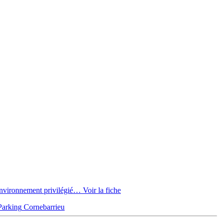
vironnement privilégié…
Voir la fiche
Parking
Cornebarrieu