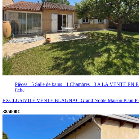
Pièces - 5
Salle de bains - 1
Chambres - 3
A LA VENTE EN EXC
fiche
EXCLUSIVITÉ VENTE BLAGNAC Grand Noble Maison Plain Pied av
385000€