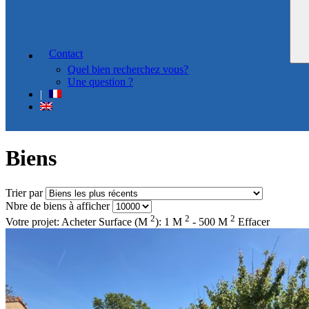
Contact
Quel bien recherchez vous?
Une question ?
Biens
Trier par
Nbre de biens à afficher
2
2
2
Votre projet: Acheter
Surface (M
): 1 M
- 500 M
Effacer