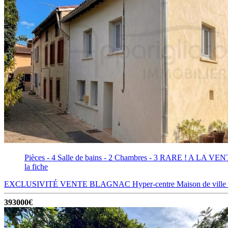
Pièces - 4
Salle de bains - 2
Chambres - 3
RARE ! A LA VENTE
la fiche
EXCLUSIVITÉ VENTE BLAGNAC Hyper-centre Maison de ville T4
393000€