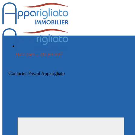
Votre bien = Ma priorité
Contacter Pascal Apparigliato