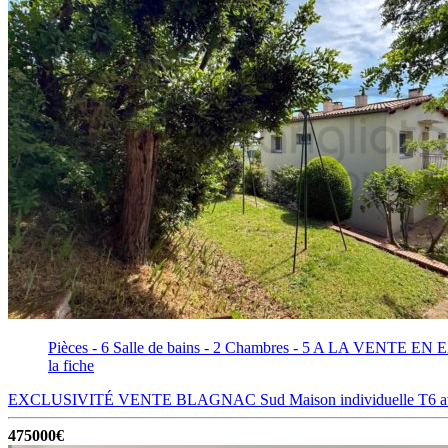
Pièces - 6
Salle de bains - 2
Chambres - 5
A LA VENTE EN EXCL
la fiche
EXCLUSIVITÉ VENTE BLAGNAC Sud Maison individuelle T6 ave
475000€