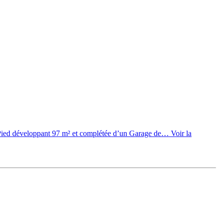
 développant 97 m² et complétée d’un Garage de…
Voir la