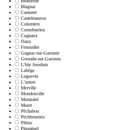
Beauzelle
Blagnac
Castanet
Castelmaurou
Colomiers
Cornebarrieu
Cugnaux
Daux
Fenouillet
Gagnac-sur-Garonne
Grenade-sur-Garonne
L'Isle Jourdain
Labège
Leguevin
L’union
Merville
Mondonville
Montrabé
Muret
Péchabou
Pechbonnieu
Pibrac
Pinsaguel