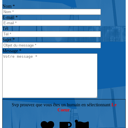
Nom *
E-mail *
Tél
Sujet *
Message *
Svp prouvez que vous êtes un humain en sélectionnant
Le
Coeur
.