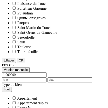
Plaisance-du-Touch
Portet-sur-Garonne
Pujaudran
Quint-Fonsegrives
Roques
Saint Martin du Touch
Saint-Orens-de-Gameville
Ségoufielle
Seilh
Toulouse
Tournefeuille
Effacer
OK
Prix (€)
Version manuelle
Type de bien
Tout
Appartement
Appartement duplex
Entrepôt