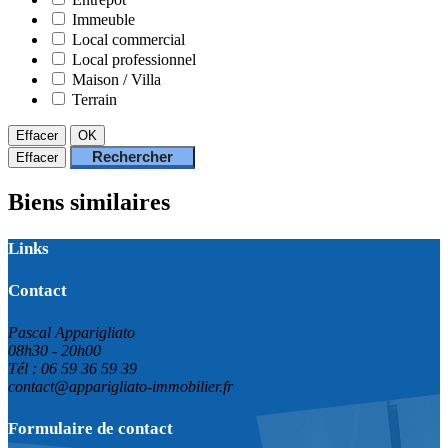
Immeuble
Local commercial
Local professionnel
Maison / Villa
Terrain
Effacer
OK
Rechercher
Effacer
Biens similaires
Links
Contact
Pascal Apparigliato
08h30 - 20h00
Tél : 06 59 36 59 39
contact@apparigliato-immobilier.fr
Formulaire de contact