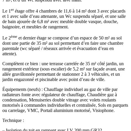
er
Le 1
étage offre 4 chambres de 11,6 à 14 m² dont 3 avec placards
et 1 avec salle d’eau attenante, un Wc suspendu séparé, et une salle
de bain ajourée de 6,8 m² avec meuble double vasque, douche,
baignoire, et meubles de rangement.
ème
Le 2
et dernier étage se compose d’un espace de 50 m² au sol
dont une partie de 35 m² au sol permettant d’en faire une chambre
parentale (wc séparé / réseaux arrivée et évacuation d’eau en
attente).
Complètent ce bien : une terrasse carrelée de 35 m² côté jardin, un
rangement extérieur (sous escalier) de 5,2 m² sur façade avant, une
allée gravillonnée permettant de stationner 2 à 3 véhicules, et un
jardin engazonné et piscinable avec point d’eau de ville.
Équipements (neufs) : Chauffage individuel au gaz de ville par
radiateurs fonte avec régulateur de chauffage, Chaudière gaz à
condensation, Menuiseries double vitrage avec volets roulants
motorisés à commandes individuelles et centralisée, Sols en parquets
ou carrelage, VMC, Portail aluminium motorisé, Visiophone.
Technique :
– Isolation du toit en rampant avec LV 200 mm GR32.