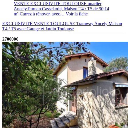
VENTE EXCLUSIVITÉ TOULOUSE quartier
Ancely Purpan Casselardit, Maison T4 / T5 de 90,14
m² Carrez à rénover, avec…
Voir la fiche
EXCLUSIVITÉ VENTE TOULOUSE Tramway Ancely Maison
T4 / T5 avec Garage et Jardin
Toulouse
270000€