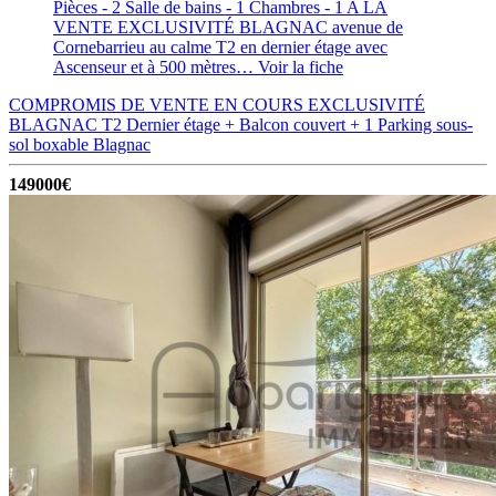
Pièces - 2
Salle de bains - 1
Chambres - 1
A LA
VENTE EXCLUSIVITÉ BLAGNAC avenue de
Cornebarrieu au calme T2 en dernier étage avec
Ascenseur et à 500 mètres…
Voir la fiche
COMPROMIS DE VENTE EN COURS EXCLUSIVITÉ
BLAGNAC T2 Dernier étage + Balcon couvert + 1 Parking sous-
sol boxable
Blagnac
149000€