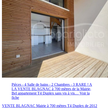
Pièces - 4
Salle de bains - 2
Chambres - 3
RARE ! A
LA VENTE BLAGNAC à 700 mètres de la Mairie,
Bel appartement T4 Duplex sans vis à vis…
Voir la
fiche
VENTE BLAGNAC Mairie à 700 mètres T4 Duplex de 2012