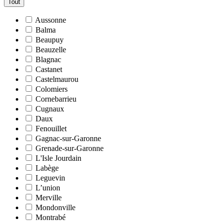
Tout
Aussonne
Balma
Beaupuy
Beauzelle
Blagnac
Castanet
Castelmaurou
Colomiers
Cornebarrieu
Cugnaux
Daux
Fenouillet
Gagnac-sur-Garonne
Grenade-sur-Garonne
L'Isle Jourdain
Labège
Leguevin
L’union
Merville
Mondonville
Montrabé