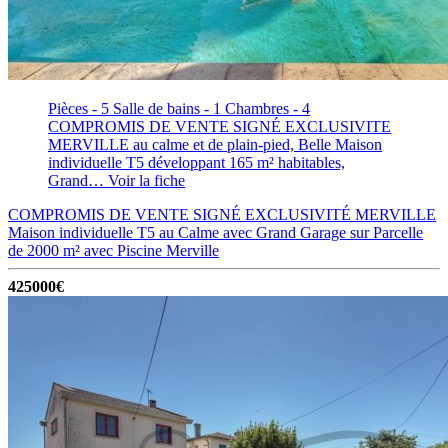
Pièces - 5
Salle de bains - 1
Chambres - 4
COMPROMIS DE VENTE SIGNÉ EXCLUSIVITE
MERVILLE au calme et de plain-pied, Belle Maison
individuelle T5 développant 165 m² habitables,
Grand…
Voir la fiche
COMPROMIS DE VENTE SIGNÉ EXCLUSIVITÉ MERVILLE
Maison individuelle T5 au Calme avec Grand Garage sur Parcelle
de 2000 m² avec Piscine
Merville
425000€