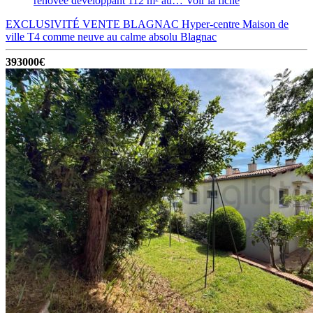
rénovée développant 112 m² au…
Voir la fiche
EXCLUSIVITÉ VENTE BLAGNAC Hyper-centre Maison de
ville T4 comme neuve au calme absolu
Blagnac
393000€