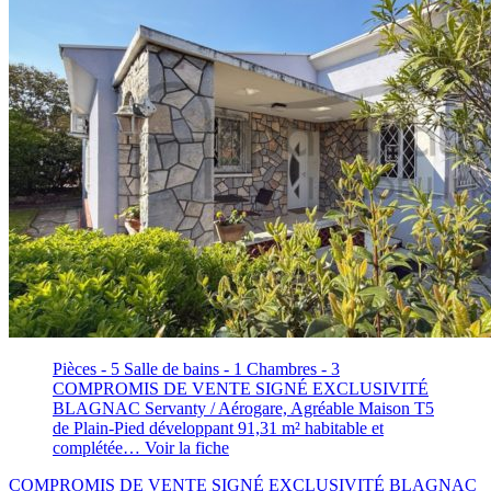
Pièces - 5
Salle de bains - 1
Chambres - 3
COMPROMIS DE VENTE SIGNÉ EXCLUSIVITÉ
BLAGNAC Servanty / Aérogare, Agréable Maison T5
de Plain-Pied développant 91,31 m² habitable et
complétée…
Voir la fiche
COMPROMIS DE VENTE SIGNÉ EXCLUSIVITÉ BLAGNAC