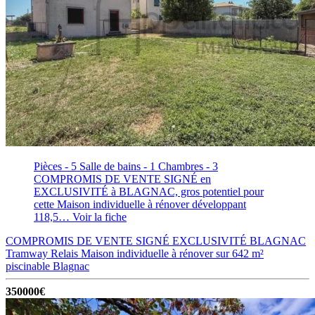
Pièces - 5
Salle de bains - 1
Chambres - 3
COMPROMIS DE VENTE SIGNÉ en
EXCLUSIVITÉ à BLAGNAC, gros potentiel pour
cette Maison individuelle à rénover développant
118,5…
Voir la fiche
COMPROMIS DE VENTE SIGNÉ EXCLUSIVITÉ BLAGNAC
Tramway Relais Maison individuelle à rénover sur 642 m²
piscinable
Blagnac
350000€