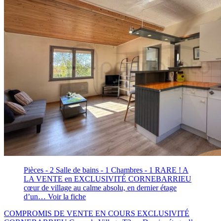
Pièces - 2
Salle de bains - 1
Chambres - 1
RARE ! A
LA VENTE en EXCLUSIVITÉ CORNEBARRIEU
cœur de village au calme absolu, en dernier étage
d’un…
Voir la fiche
COMPROMIS DE VENTE EN COURS EXCLUSIVITÉ