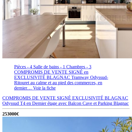
Pièces - 4
Salle de bains - 1
Chambres - 3
COMPROMIS DE VENTE SIGNÉ en
EXCLUSIVITÉ BLAGNAC Tramway Odyssud-
Ritouret au calme et au pied des commerces, en
dernier…
Voir la fiche
COMPROMIS DE VENTE SIGNÉ EXCLUSIVITÉ BLAGNAC
Odyssud T4 en Dernier étage avec Balcon Cave et Parking
Blagnac
253000€