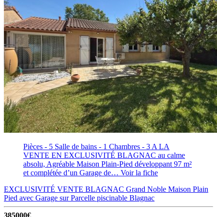
Pièces - 5
Salle de bains - 1
Chambres - 3
A LA
VENTE EN EXCLUSIVITÉ BLAGNAC au calme
absolu, Agréable Maison Plain-Pied développant 97 m²
et complétée d’un Garage de…
Voir la fiche
EXCLUSIVITÉ VENTE BLAGNAC Grand Noble Maison Plain
Pied avec Garage sur Parcelle piscinable
Blagnac
385000€