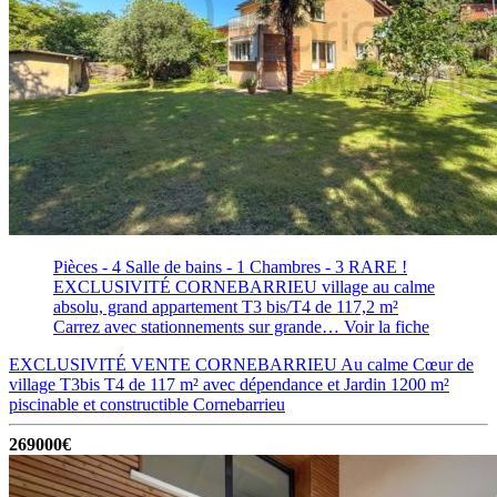
Pièces - 4
Salle de bains - 1
Chambres - 3
RARE !
EXCLUSIVITÉ CORNEBARRIEU village au calme
absolu, grand appartement T3 bis/T4 de 117,2 m²
Carrez avec stationnements sur grande…
Voir la fiche
EXCLUSIVITÉ VENTE CORNEBARRIEU Au calme Cœur de
village T3bis T4 de 117 m² avec dépendance et Jardin 1200 m²
piscinable et constructible
Cornebarrieu
269000€