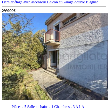
Dernier étage avec ascenseur Balcon et Garage double
Blagnac
299000€
Pièces - 5
Salle de bains - 1
Chambres - 3
A LA