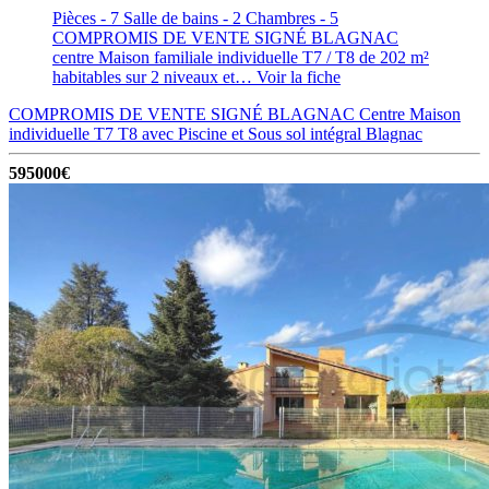
Pièces - 7
Salle de bains - 2
Chambres - 5
COMPROMIS DE VENTE SIGNÉ BLAGNAC
centre Maison familiale individuelle T7 / T8 de 202 m²
habitables sur 2 niveaux et…
Voir la fiche
COMPROMIS DE VENTE SIGNÉ BLAGNAC Centre Maison
individuelle T7 T8 avec Piscine et Sous sol intégral
Blagnac
595000€