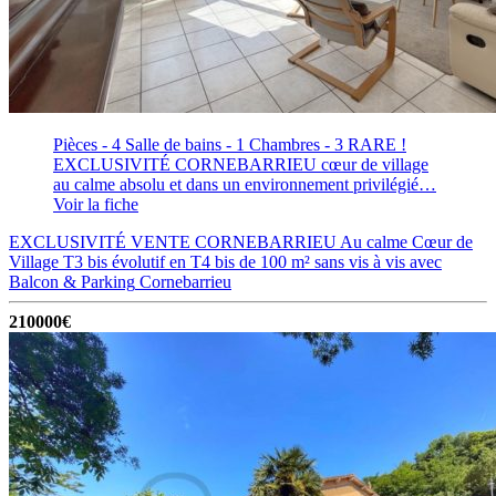
Pièces - 4
Salle de bains - 1
Chambres - 3
RARE !
EXCLUSIVITÉ CORNEBARRIEU cœur de village
au calme absolu et dans un environnement privilégié…
Voir la fiche
EXCLUSIVITÉ VENTE CORNEBARRIEU Au calme Cœur de
Village T3 bis évolutif en T4 bis de 100 m² sans vis à vis avec
Balcon & Parking
Cornebarrieu
210000€