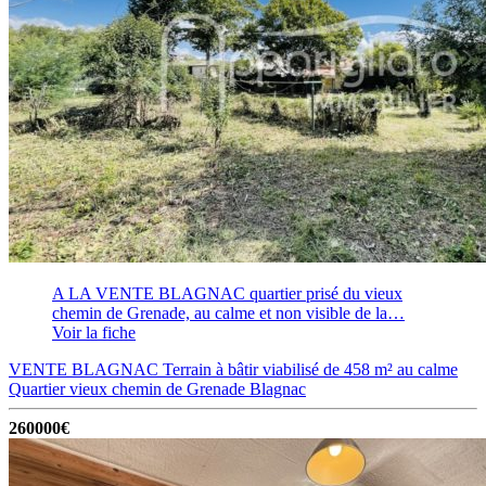
A LA VENTE BLAGNAC quartier prisé du vieux
chemin de Grenade, au calme et non visible de la…
Voir la fiche
VENTE BLAGNAC Terrain à bâtir viabilisé de 458 m² au calme
Quartier vieux chemin de Grenade
Blagnac
260000€