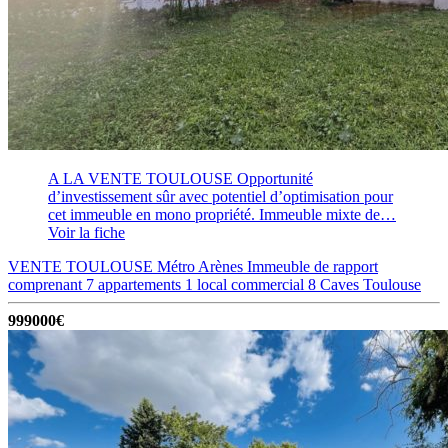
A LA VENTE TOULOUSE Opportunité
d’investissement sûr avec potentiel d’optimisation pour
cet immeuble en mono propriété. Immeuble mixte de…
Voir la fiche
VENTE TOULOUSE Métro Arènes Immeuble de rapport
comprenant 7 appartements 1 local commercial 8 Caves
Toulouse
999000€