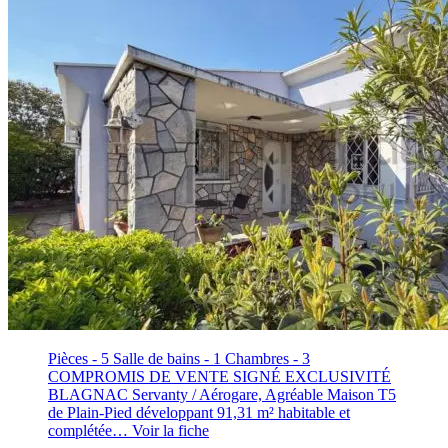
Pièces - 5
Salle de bains - 1
Chambres - 3
COMPROMIS DE VENTE SIGNÉ EXCLUSIVITÉ
BLAGNAC Servanty / Aérogare, Agréable Maison T5
de Plain-Pied développant 91,31 m² habitable et
complétée…
Voir la fiche