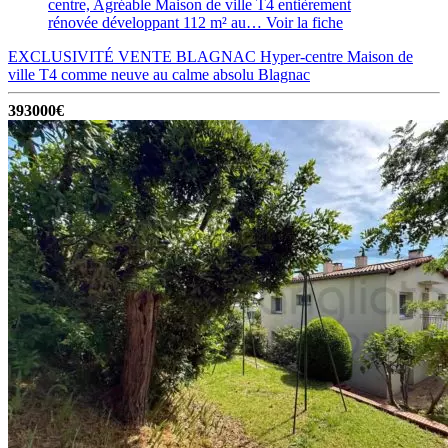
centre, Agréable Maison de ville T4 entièrement
rénovée développant 112 m² au…
Voir la fiche
EXCLUSIVITÉ VENTE BLAGNAC Hyper-centre Maison de
ville T4 comme neuve au calme absolu
Blagnac
393000€