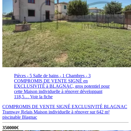
Pièces - 5
Salle de bains - 1
Chambres - 3
COMPROMIS DE VENTE SIGNÉ en
EXCLUSIVITÉ à BLAGNAC, gros potentiel pour
cette Maison individuelle à rénover développant
118,5…
Voir la fiche
COMPROMIS DE VENTE SIGNÉ EXCLUSIVITÉ BLAGNAC
Tramway Relais Maison individuelle à rénover sur 642 m²
piscinable
Blagnac
350000€