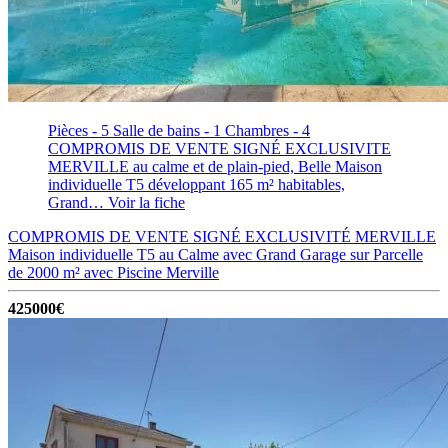
Pièces - 5
Salle de bains - 1
Chambres - 4
COMPROMIS DE VENTE SIGNÉ EXCLUSIVITE
MERVILLE au calme et de plain-pied, Belle Maison
individuelle T5 développant 165 m² habitables,
Grand…
Voir la fiche
COMPROMIS DE VENTE SIGNÉ EXCLUSIVITÉ MERVILLE
Maison individuelle T5 au Calme avec Grand Garage sur Parcelle
de 2000 m² avec Piscine
Merville
425000€