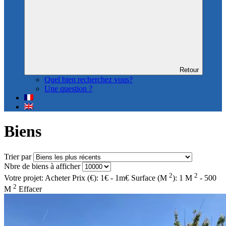
Retour
Quel bien recherchez vous?
Une question ?
Biens
Trier par
Nbre de biens à afficher
2
2
Votre projet: Acheter
Prix (€): 1€ - 1m€
Surface (M
): 1 M
- 500
2
M
Effacer