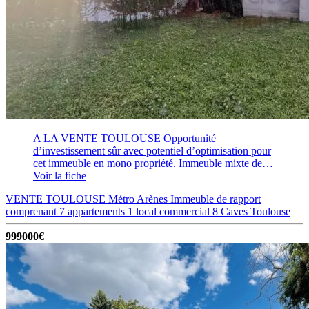
A LA VENTE TOULOUSE Opportunité
d’investissement sûr avec potentiel d’optimisation pour
cet immeuble en mono propriété. Immeuble mixte de…
Voir la fiche
VENTE TOULOUSE Métro Arènes Immeuble de rapport
comprenant 7 appartements 1 local commercial 8 Caves
Toulouse
999000€