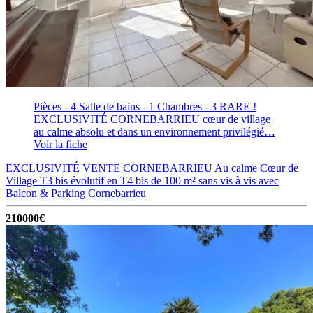
Pièces - 4
Salle de bains - 1
Chambres - 3
RARE !
EXCLUSIVITÉ CORNEBARRIEU cœur de village
au calme absolu et dans un environnement privilégié…
Voir la fiche
EXCLUSIVITÉ VENTE CORNEBARRIEU Au calme Cœur de
Village T3 bis évolutif en T4 bis de 100 m² sans vis à vis avec
Balcon & Parking
Cornebarrieu
210000€