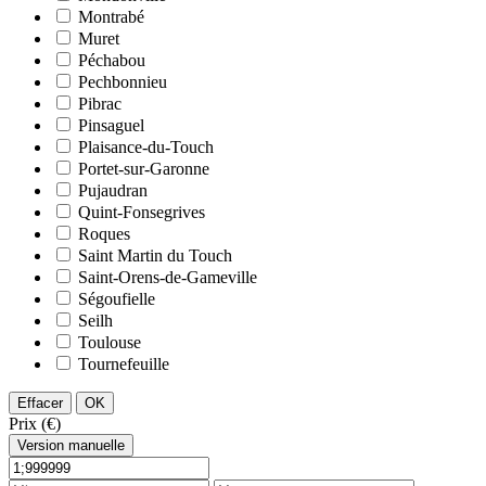
Montrabé
Muret
Péchabou
Pechbonnieu
Pibrac
Pinsaguel
Plaisance-du-Touch
Portet-sur-Garonne
Pujaudran
Quint-Fonsegrives
Roques
Saint Martin du Touch
Saint-Orens-de-Gameville
Ségoufielle
Seilh
Toulouse
Tournefeuille
Effacer
OK
Prix (€)
Version manuelle