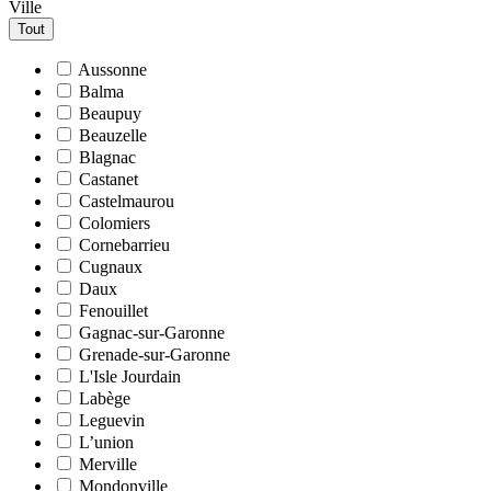
Ville
Tout
Aussonne
Balma
Beaupuy
Beauzelle
Blagnac
Castanet
Castelmaurou
Colomiers
Cornebarrieu
Cugnaux
Daux
Fenouillet
Gagnac-sur-Garonne
Grenade-sur-Garonne
L'Isle Jourdain
Labège
Leguevin
L’union
Merville
Mondonville