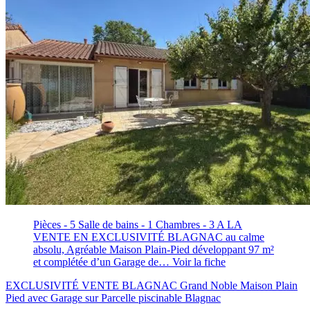
Pièces - 5
Salle de bains - 1
Chambres - 3
A LA
VENTE EN EXCLUSIVITÉ BLAGNAC au calme
absolu, Agréable Maison Plain-Pied développant 97 m²
et complétée d’un Garage de…
Voir la fiche
EXCLUSIVITÉ VENTE BLAGNAC Grand Noble Maison Plain
Pied avec Garage sur Parcelle piscinable
Blagnac