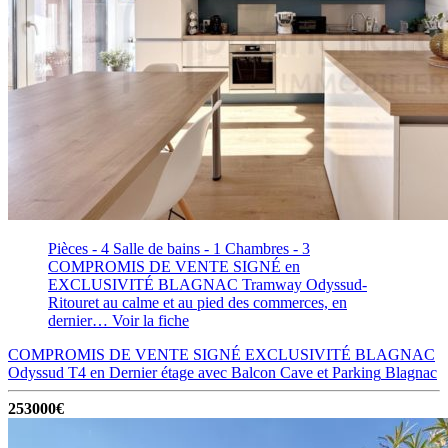
Pièces - 4
Salle de bains - 1
Chambres - 3
COMPROMIS DE VENTE SIGNÉ en
EXCLUSIVITÉ BLAGNAC Tramway Odyssud-
Ritouret au calme et au pied des commerces, en
dernier…
Voir la fiche
COMPROMIS DE VENTE SIGNÉ EXCLUSIVITÉ BLAGNAC
Odyssud T4 en Dernier étage avec Balcon Cave et Parking
Blagnac
253000€