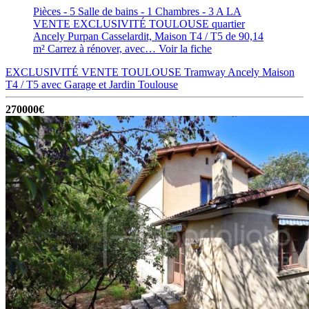
Pièces - 5
Salle de bains - 1
Chambres - 3
A LA
VENTE EXCLUSIVITÉ TOULOUSE quartier
Ancely Purpan Casselardit, Maison T4 / T5 de 90,14
m² Carrez à rénover, avec…
Voir la fiche
EXCLUSIVITÉ VENTE TOULOUSE Tramway Ancely Maison
T4 / T5 avec Garage et Jardin
Toulouse
270000€