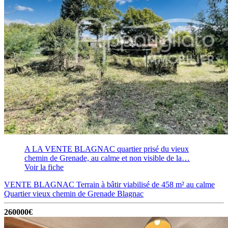
A LA VENTE BLAGNAC quartier prisé du vieux
chemin de Grenade, au calme et non visible de la…
Voir la fiche
VENTE BLAGNAC Terrain à bâtir viabilisé de 458 m² au calme
Quartier vieux chemin de Grenade
Blagnac
260000€