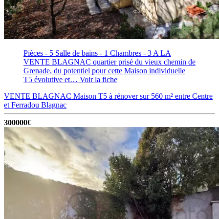
Pièces - 5
Salle de bains - 1
Chambres - 3
A LA
VENTE BLAGNAC quartier prisé du vieux chemin de
Grenade, du potentiel pour cette Maison individuelle
T5 évolutive et…
Voir la fiche
VENTE BLAGNAC Maison T5 à rénover sur 560 m² entre Centre
et Ferradou
Blagnac
300000€