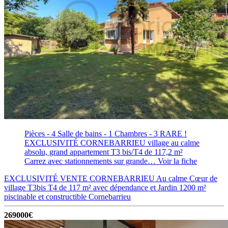
Pièces - 4
Salle de bains - 1
Chambres - 3
RARE !
EXCLUSIVITÉ CORNEBARRIEU village au calme
absolu, grand appartement T3 bis/T4 de 117,2 m²
Carrez avec stationnements sur grande…
Voir la fiche
EXCLUSIVITÉ VENTE CORNEBARRIEU Au calme Cœur de
village T3bis T4 de 117 m² avec dépendance et Jardin 1200 m²
piscinable et constructible
Cornebarrieu
269000€