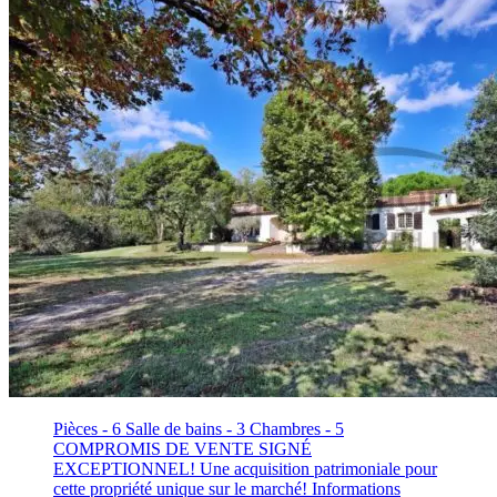
Pièces - 6
Salle de bains - 3
Chambres - 5
COMPROMIS DE VENTE SIGNÉ
EXCEPTIONNEL! Une acquisition patrimoniale pour
cette propriété unique sur le marché! Informations