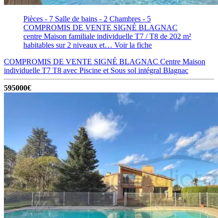
Pièces - 7
Salle de bains - 2
Chambres - 5
COMPROMIS DE VENTE SIGNÉ BLAGNAC
centre Maison familiale individuelle T7 / T8 de 202 m²
habitables sur 2 niveaux et…
Voir la fiche
COMPROMIS DE VENTE SIGNÉ BLAGNAC Centre Maison
individuelle T7 T8 avec Piscine et Sous sol intégral
Blagnac
595000€