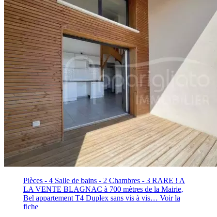
Pièces - 4
Salle de bains - 2
Chambres - 3
RARE ! A
LA VENTE BLAGNAC à 700 mètres de la Mairie,
Bel appartement T4 Duplex sans vis à vis…
Voir la
fiche