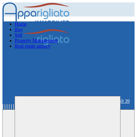
Home
Buy
Sell
Property Management
Real estate agency
06 59 36 59 39