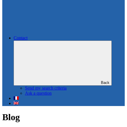
Contact
Back
Send my search criteria
Ask a question
Blog