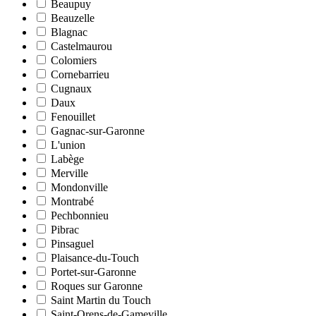
Beaupuy
Beauzelle
Blagnac
Castelmaurou
Colomiers
Cornebarrieu
Cugnaux
Daux
Fenouillet
Gagnac-sur-Garonne
L'union
Labège
Merville
Mondonville
Montrabé
Pechbonnieu
Pibrac
Pinsaguel
Plaisance-du-Touch
Portet-sur-Garonne
Roques sur Garonne
Saint Martin du Touch
Saint-Orens-de-Gameville