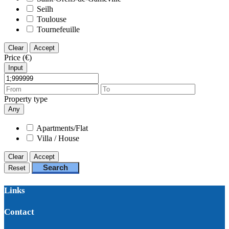
Seilh
Toulouse
Tournefeuille
Clear
Accept
Price (€)
Input
Property type
Any
Apartments/Flat
Villa / House
Clear
Accept
Search
Reset
Links
Contact