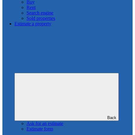
Buy
Rent
Search engine
Sold properties
Estimate a property
Back
Ask for an estimate
Estimate form