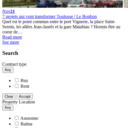
Nov
21
7 projets qui vont transformer Toulouse | Le Bonbon
Quel est le point commun entre le port Viguerie, la place Saint-
Sernin, les allées Jean-Jaurès et la gare Matabiau ? Hormis être au
coeur de…
Read more
See more
Search
Contract type
Any
Buy
Rent
Clear
Accept
Property Location
Any
Aussonne
Balma