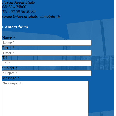
Pascal Apparigliato
08h30 - 20h00
Tél : 06 59 36 59 39
contact@apparigliato-immobilier.fr
Contact form
Name *
Email *
Tel
Subject *
Message *