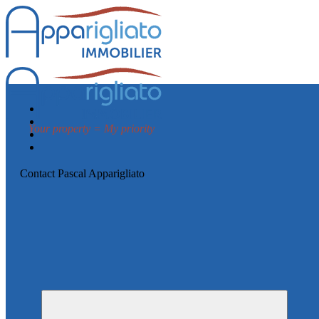
Your property = My priority
Contact Pascal Apparigliato