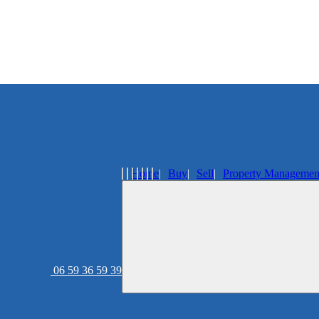
Home
Buy
Sell
Property Managemen
06 59 36 59 39
Real estate agency