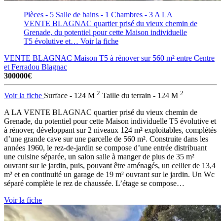
Pièces - 5
Salle de bains - 1
Chambres - 3
A LA
VENTE BLAGNAC quartier prisé du vieux chemin de
Grenade, du potentiel pour cette Maison individuelle
T5 évolutive et…
Voir la fiche
VENTE BLAGNAC Maison T5 à rénover sur 560 m² entre Centre
et Ferradou
Blagnac
300000€
2
2
Voir la fiche
Surface - 124 M
Taille du terrain - 124 M
A LA VENTE BLAGNAC quartier prisé du vieux chemin de
Grenade, du potentiel pour cette Maison individuelle T5 évolutive et
à rénover, développant sur 2 niveaux 124 m² exploitables, complétés
d’une grande cave sur une parcelle de 560 m². Construite dans les
années 1960, le rez-de-jardin se compose d’une entrée distribuant
une cuisine séparée, un salon salle à manger de plus de 35 m²
ouvrant sur le jardin, puis, pouvant être aménagés, un cellier de 13,4
m² et en continuité un garage de 19 m² ouvrant sur le jardin. Un Wc
séparé complète le rez de chaussée. L’étage se compose…
Voir la fiche