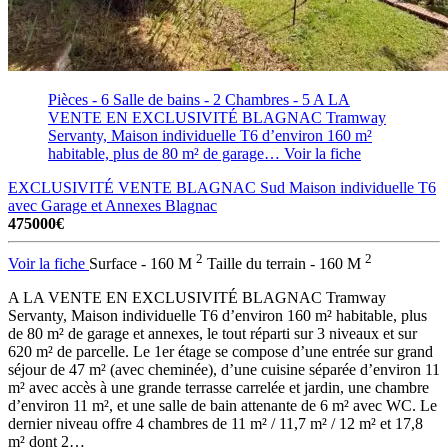
Pièces - 6
Salle de bains - 2
Chambres - 5
A LA
VENTE EN EXCLUSIVITÉ BLAGNAC Tramway
Servanty, Maison individuelle T6 d’environ 160 m²
habitable, plus de 80 m² de garage…
Voir la fiche
EXCLUSIVITÉ VENTE BLAGNAC Sud Maison individuelle T6
avec Garage et Annexes
Blagnac
475000€
2
2
Voir la fiche
Surface - 160 M
Taille du terrain - 160 M
A LA VENTE EN EXCLUSIVITÉ BLAGNAC Tramway
Servanty, Maison individuelle T6 d’environ 160 m² habitable, plus
de 80 m² de garage et annexes, le tout réparti sur 3 niveaux et sur
620 m² de parcelle. Le 1er étage se compose d’une entrée sur grand
séjour de 47 m² (avec cheminée), d’une cuisine séparée d’environ 11
m² avec accès à une grande terrasse carrelée et jardin, une chambre
d’environ 11 m², et une salle de bain attenante de 6 m² avec WC. Le
dernier niveau offre 4 chambres de 11 m² / 11,7 m² / 12 m² et 17,8
m² dont 2…