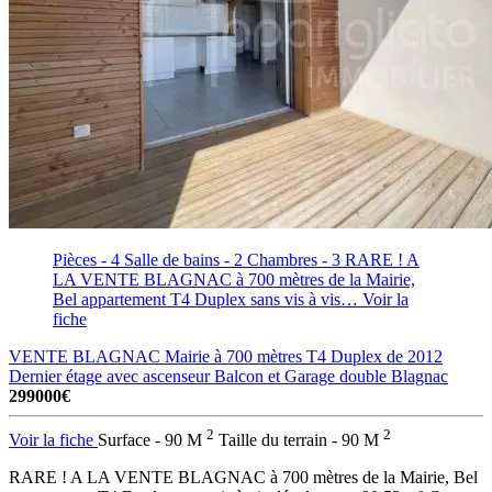
Pièces - 4
Salle de bains - 2
Chambres - 3
RARE ! A
LA VENTE BLAGNAC à 700 mètres de la Mairie,
Bel appartement T4 Duplex sans vis à vis…
Voir la
fiche
VENTE BLAGNAC Mairie à 700 mètres T4 Duplex de 2012
Dernier étage avec ascenseur Balcon et Garage double
Blagnac
299000€
2
2
Voir la fiche
Surface - 90 M
Taille du terrain - 90 M
RARE ! A LA VENTE BLAGNAC à 700 mètres de la Mairie, Bel