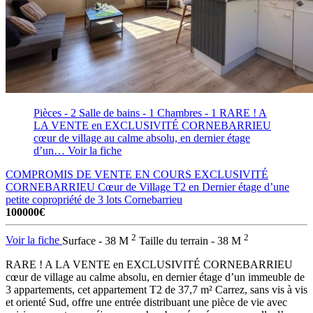
Pièces - 2
Salle de bains - 1
Chambres - 1
RARE ! A
LA VENTE en EXCLUSIVITÉ CORNEBARRIEU
cœur de village au calme absolu, en dernier étage
d’un…
Voir la fiche
COMPROMIS DE VENTE EN COURS EXCLUSIVITÉ
CORNEBARRIEU Cœur de Village T2 en Dernier étage d’une
petite copropriété de 3 lots
Cornebarrieu
100000€
2
2
Voir la fiche
Surface - 38 M
Taille du terrain - 38 M
RARE ! A LA VENTE en EXCLUSIVITÉ CORNEBARRIEU
cœur de village au calme absolu, en dernier étage d’un immeuble de
3 appartements, cet appartement T2 de 37,7 m² Carrez, sans vis à vis
et orienté Sud, offre une entrée distribuant une pièce de vie avec