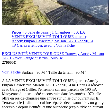
Pièces - 5
Salle de bains - 1
Chambres - 3
A LA
VENTE EXCLUSIVITÉ TOULOUSE quartier
Ancely Purpan Casselardit, Maison T4 / T5 de 90,14
m² Carrez à rénover, avec…
Voir la fiche
EXCLUSIVITÉ VENTE TOULOUSE Tramway Ancely Maison
T4 / T5 avec Garage et Jardin
Toulouse
270000€
2
2
Voir la fiche
Surface - 90 M
Taille du terrain - 90 M
A LA VENTE EXCLUSIVITÉ TOULOUSE quartier Ancely
Purpan Casselardit, Maison T4 / T5 de 90,14 m² Carrez à rénover,
avec Garage et Cellier, l’ensemble sur une parcelle de 190 m².
Mitoyenne d’un seul côté et construite dans les années 1970, elle
offre en rez-de-chaussée une entrée sur un séjour ouvrant sur la
Terrasse et le jardin, une cuisine séparée décloisonnable , un garage
accessible depuis l’entrée, et une buanderie (exploitable en bureau