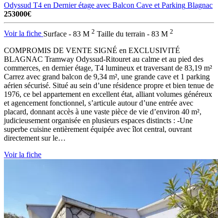
Odyssud T4 en Dernier étage avec Balcon Cave et Parking
Blagnac
253000€
2
2
Voir la fiche
Surface - 83 M
Taille du terrain - 83 M
COMPROMIS DE VENTE SIGNÉ en EXCLUSIVITÉ
BLAGNAC Tramway Odyssud-Ritouret au calme et au pied des
commerces, en dernier étage, T4 lumineux et traversant de 83,19 m²
Carrez avec grand balcon de 9,34 m², une grande cave et 1 parking
aérien sécurisé. Situé au sein d’une résidence propre et bien tenue de
1976, ce bel appartement en excellent état, alliant volumes généreux
et agencement fonctionnel, s’articule autour d’une entrée avec
placard, donnant accès à une vaste pièce de vie d’environ 40 m²,
judicieusement organisée en plusieurs espaces distincts : -Une
superbe cuisine entièrement équipée avec îlot central, ouvrant
directement sur le…
Voir la fiche