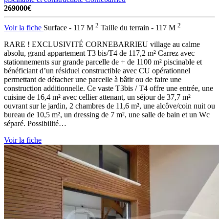
269000€
2
2
Voir la fiche
Surface - 117 M
Taille du terrain - 117 M
RARE ! EXCLUSIVITÉ CORNEBARRIEU village au calme
absolu, grand appartement T3 bis/T4 de 117,2 m² Carrez avec
stationnements sur grande parcelle de + de 1100 m² piscinable et
bénéficiant d’un résiduel constructible avec CU opérationnel
permettant de détacher une parcelle à bâtir ou de faire une
construction additionnelle. Ce vaste T3bis / T4 offre une entrée, une
cuisine de 16,4 m² avec cellier attenant, un séjour de 37,7 m²
ouvrant sur le jardin, 2 chambres de 11,6 m², une alcôve/coin nuit ou
bureau de 10,5 m², un dressing de 7 m², une salle de bain et un Wc
séparé. Possibilité…
Voir la fiche