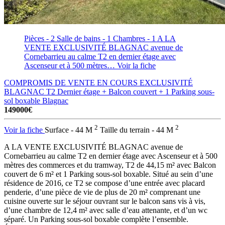
Pièces - 2
Salle de bains - 1
Chambres - 1
A LA
VENTE EXCLUSIVITÉ BLAGNAC avenue de
Cornebarrieu au calme T2 en dernier étage avec
Ascenseur et à 500 mètres…
Voir la fiche
COMPROMIS DE VENTE EN COURS EXCLUSIVITÉ
BLAGNAC T2 Dernier étage + Balcon couvert + 1 Parking sous-
sol boxable
Blagnac
149000€
2
2
Voir la fiche
Surface - 44 M
Taille du terrain - 44 M
A LA VENTE EXCLUSIVITÉ BLAGNAC avenue de
Cornebarrieu au calme T2 en dernier étage avec Ascenseur et à 500
mètres des commerces et du tramway, T2 de 44,15 m² avec Balcon
couvert de 6 m² et 1 Parking sous-sol boxable. Situé au sein d’une
résidence de 2016, ce T2 se compose d’une entrée avec placard
penderie, d’une pièce de vie de plus de 20 m² comprenant une
cuisine ouverte sur le séjour ouvrant sur le balcon sans vis à vis,
d’une chambre de 12,4 m² avec salle d’eau attenante, et d’un wc
séparé. Un Parking sous-sol boxable complète l’ensemble.