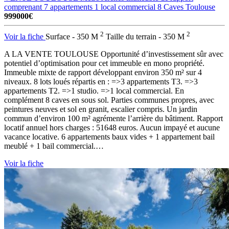
comprenant 7 appartements 1 local commercial 8 Caves
Toulouse
999000€
2
2
Voir la fiche
Surface - 350 M
Taille du terrain - 350 M
A LA VENTE TOULOUSE Opportunité d’investissement sûr avec
potentiel d’optimisation pour cet immeuble en mono propriété.
Immeuble mixte de rapport développant environ 350 m² sur 4
niveaux. 8 lots loués répartis en : =>3 appartements T3. =>3
appartements T2. =>1 studio. =>1 local commercial. En
complément 8 caves en sous sol. Parties communes propres, avec
peintures neuves et sol en granit, escalier compris. Un jardin
commun d’environ 100 m² agrémente l’arrière du bâtiment. Rapport
locatif annuel hors charges : 51648 euros. Aucun impayé et aucune
vacance locative. 6 appartements baux vides + 1 appartement bail
meublé + 1 bail commercial.…
Voir la fiche