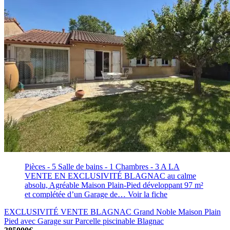
Pièces - 5
Salle de bains - 1
Chambres - 3
A LA
VENTE EN EXCLUSIVITÉ BLAGNAC au calme
absolu, Agréable Maison Plain-Pied développant 97 m²
et complétée d’un Garage de…
Voir la fiche
EXCLUSIVITÉ VENTE BLAGNAC Grand Noble Maison Plain
Pied avec Garage sur Parcelle piscinable
Blagnac