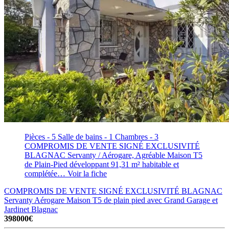
Pièces - 5
Salle de bains - 1
Chambres - 3
COMPROMIS DE VENTE SIGNÉ EXCLUSIVITÉ
BLAGNAC Servanty / Aérogare, Agréable Maison T5
de Plain-Pied développant 91,31 m² habitable et
complétée…
Voir la fiche
COMPROMIS DE VENTE SIGNÉ EXCLUSIVITÉ BLAGNAC
Servanty Aérogare Maison T5 de plain pied avec Grand Garage et
Jardinet
Blagnac
398000€