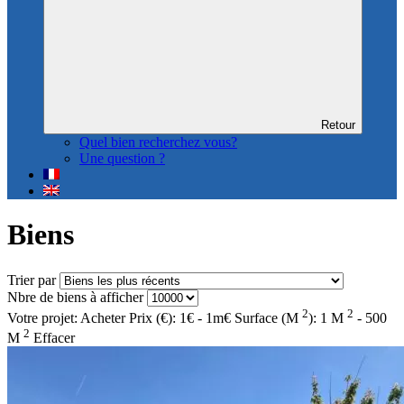
Retour
Quel bien recherchez vous?
Une question ?
Biens
Trier par
Nbre de biens à afficher
2
2
Votre projet: Acheter
Prix (€): 1€ - 1m€
Surface (M
): 1 M
- 500
2
M
Effacer