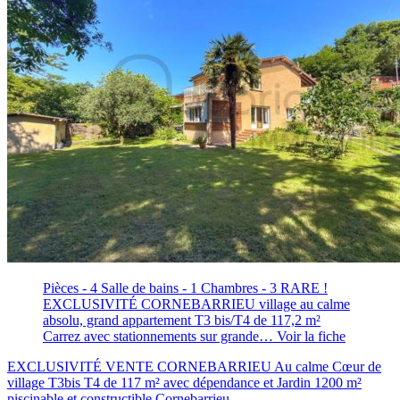
Pièces - 4
Salle de bains - 1
Chambres - 3
RARE !
EXCLUSIVITÉ CORNEBARRIEU village au calme
absolu, grand appartement T3 bis/T4 de 117,2 m²
Carrez avec stationnements sur grande…
Voir la fiche
EXCLUSIVITÉ VENTE CORNEBARRIEU Au calme Cœur de
village T3bis T4 de 117 m² avec dépendance et Jardin 1200 m²
piscinable et constructible
Cornebarrieu